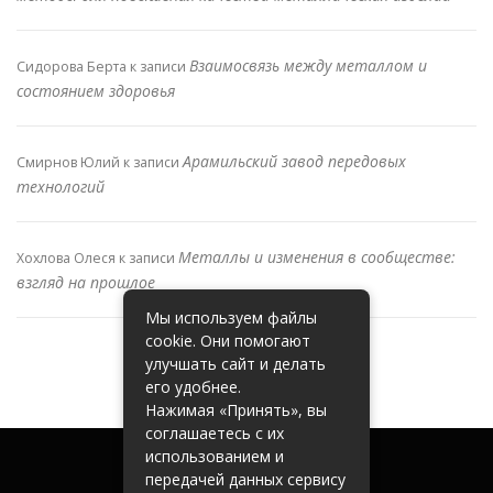
Взаимосвязь между металлом и
Сидорова Берта
к записи
состоянием здоровья
Арамильский завод передовых
Смирнов Юлий
к записи
технологий
Металлы и изменения в сообществе:
Хохлова Олеся
к записи
взгляд на прошлое
Мы используем файлы
cookie. Они помогают
улучшать сайт и делать
его удобнее.
Нажимая «Принять», вы
соглашаетесь с их
использованием и
передачей данных сервису