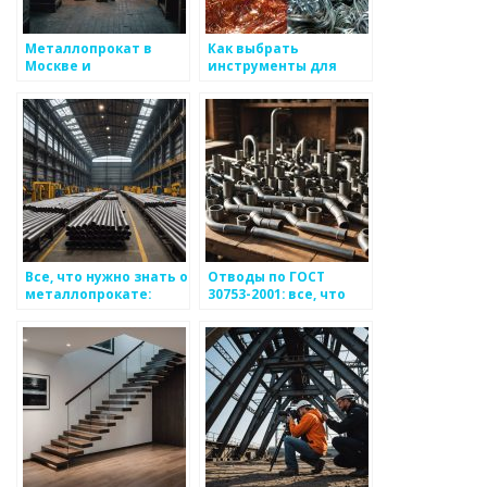
Металлопрокат в
Как выбрать
Москве и
инструменты для
Подмосковье: всё, что
работы с металлом
нужно знать о ГК
«Феникс»
Все, что нужно знать о
Отводы по ГОСТ
металлопрокате:
30753-2001: все, что
виды, применение и
нужно знать
выбор