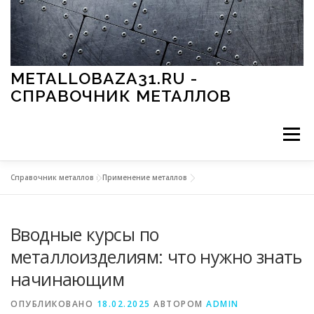
Перейти к содержимому
METALLOBAZA31.RU -
СПРАВОЧНИК МЕТАЛЛОВ
Меню
Справочник металлов
»
Применение металлов
В ПРОМЫШЛЕННОСТИ
В СТРОИТЕЛЬСТВЕ
Вводные курсы по
МЕТАЛЛЫ И ОКРУЖАЮЩАЯ СРЕДА
металлоизделиям: что нужно знать
начинающим
ПРИМЕНЕНИЕ МЕТАЛЛОВ
ОПУБЛИКОВАНО
18.02.2025
АВТОРОМ
ADMIN