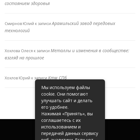
состоянием здоровья
Арамильский завод передовых
Смирнов Юлий
к записи
технологий
Металлы и изменения в сообществе:
Хохлова Олеся
к записи
взгляд на прошлое
Ктм СПб
Хохлов Юрий
к записи
Мы используем файлы
cookie. Они помогают
улучшать сайт и делать
его удобнее.
Нажимая «Принять», вы
соглашаетесь с их
использованием и
передачей данных сервису
веб-аналитики. Если нет