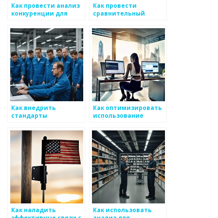
Как провести анализ
Как провести
конкуренции для
сравнительный
металоизделий
анализ
производителей
металлоизделий
Как внедрить
Как оптимизировать
стандарты
использование
устойчивости в
новостного потока на
производственный
рынке
процесс
председательских
металоизделий
металоизделий
Как наладить
Как использовать
эффективные связи с
анализ для