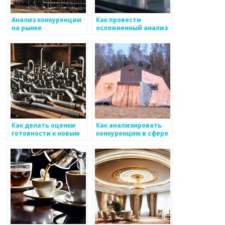
Анализ конкуренции
Как провести
на рынке
осложненный анализ
металлоизделий
данных для
металоизделий
Как делать оценки
Как анализировать
готовности к новым
конкуренцию в сфере
условиям в
металлоизделий
производстве
металоизделий