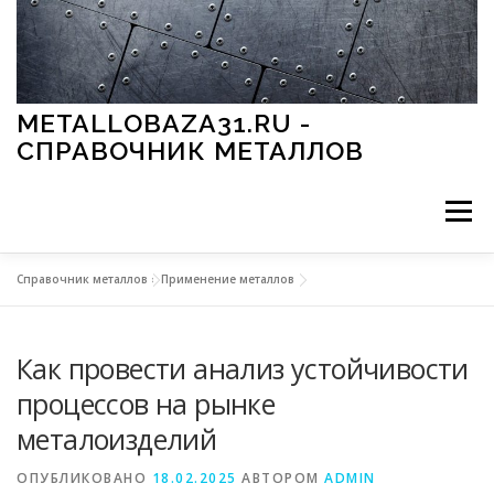
Перейти к содержимому
METALLOBAZA31.RU -
СПРАВОЧНИК МЕТАЛЛОВ
Меню
Справочник металлов
»
Применение металлов
В ПРОМЫШЛЕННОСТИ
В СТРОИТЕЛЬСТВЕ
Как провести анализ устойчивости
МЕТАЛЛЫ И ОКРУЖАЮЩАЯ СРЕДА
процессов на рынке
металоизделий
ПРИМЕНЕНИЕ МЕТАЛЛОВ
ОПУБЛИКОВАНО
18.02.2025
АВТОРОМ
ADMIN