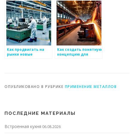
продукции на рынке
автоматизации
металоизделий
процессов в
производстве
металоизделий
Как продвигать на
Как создать понятную
рынке новые
концепцию для
разработки для
удовлетворения всех
металоизделий
сторон на рынке
металоизделий
ОПУБЛИКОВАНО В РУБРИКЕ
ПРИМЕНЕНИЕ МЕТАЛЛОВ
ПОСЛЕДНИЕ МАТЕРИАЛЫ
Встроенная кухня
06.08.2026