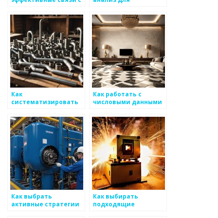
клиентами и
управления
общественностью на
программами учета в
рынке
сфере
металоизделий
металлоизделий
Как
Как работать с
систематизировать
числовыми данными
маркетинговые
для анализа рынка
данные для
металоизделий
металоизделий
Как выбрать
Как выбирать
активные стратегии
подходящие
для поддержания
технологии для