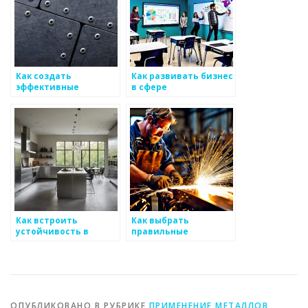
Как создать
Как развивать бизнес
эффективные
в сфере
программы
металлоизделий
лояльности для
клиентов
металоизделий
Как встроить
Как выбрать
устойчивость в
правильные
процесс
технологии для
производства
производства
металоизделий
металлоизделий
ОПУБЛИКОВАНО В РУБРИКЕ
ПРИМЕНЕНИЕ МЕТАЛЛОВ