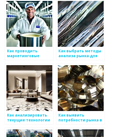
цифровых рынках
стратегию для
металлоизделий
Как проводить
Как выбрать методы
маркетинговые
анализа рынка для
исследования в
металлоизделий
металлургии
Как анализировать
Как выявить
текущие технологии
потребности рынка в
для оптимизации
металлоизделиях
производства
металоизделий