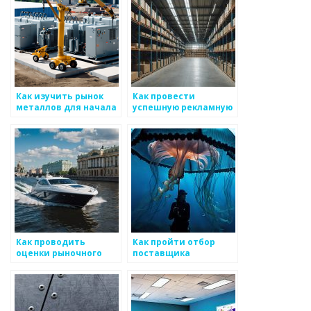
Как изучить рынок
Как провести
металлов для начала
успешную рекламную
бизнеса
кампанию для
металлургического
товара
Как проводить
Как пройти отбор
оценки рыночного
поставщика
спроса на
металлоизделий
металлоизделия