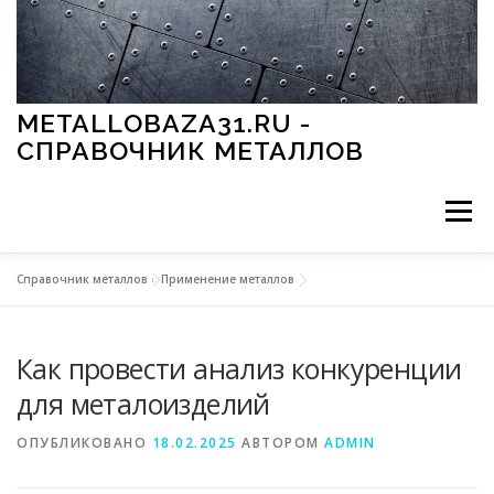
Перейти к содержимому
METALLOBAZA31.RU -
СПРАВОЧНИК МЕТАЛЛОВ
Меню
Справочник металлов
»
Применение металлов
В ПРОМЫШЛЕННОСТИ
В СТРОИТЕЛЬСТВЕ
Как провести анализ конкуренции
МЕТАЛЛЫ И ОКРУЖАЮЩАЯ СРЕДА
для металоизделий
ОПУБЛИКОВАНО
18.02.2025
АВТОРОМ
ADMIN
ПРИМЕНЕНИЕ МЕТАЛЛОВ