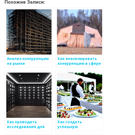
Похожие Записи:
Анализ конкуренции
Как анализировать
на рынке
конкуренцию в сфере
металлоизделий
металлоизделий
Как проводить
Как создать
исследования для
успешную
металлоизделий на
маркетинговую