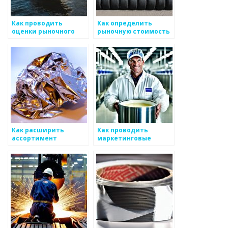
Как проводить
Как определить
оценки рыночного
рыночную стоимость
спроса на
металлоизделий
металлоизделия
Как расширить
Как проводить
ассортимент
маркетинговые
металлоизделий
исследования в
металлургии