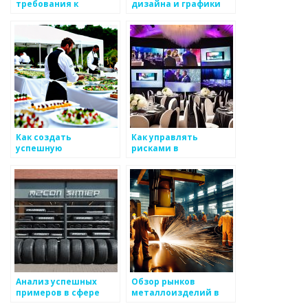
требования к
дизайна и графики
логистике в сфере
металлоизделий
Как создать
Как управлять
успешную
рисками в
маркетинговую
производстве
стратегию для
металлоизделий
металлоизделий
Анализ успешных
Обзор рынков
примеров в сфере
металлоизделий в
металлургии
разных регионах