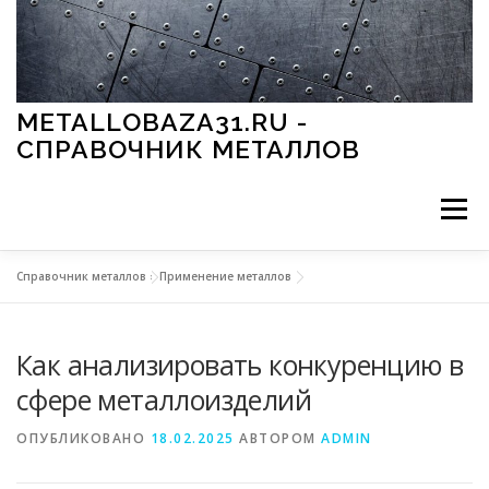
Перейти к содержимому
METALLOBAZA31.RU -
СПРАВОЧНИК МЕТАЛЛОВ
Меню
Справочник металлов
»
Применение металлов
В ПРОМЫШЛЕННОСТИ
В СТРОИТЕЛЬСТВЕ
Как анализировать конкуренцию в
МЕТАЛЛЫ И ОКРУЖАЮЩАЯ СРЕДА
сфере металлоизделий
ОПУБЛИКОВАНО
18.02.2025
АВТОРОМ
ADMIN
ПРИМЕНЕНИЕ МЕТАЛЛОВ