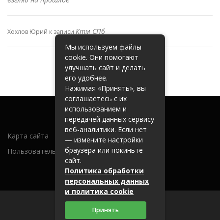
Ктм СПб
Хохлов Юрий
к записи
Мы используем файлы
cookie. Они помогают
улучшать сайт и делать
его удобнее.
Нажимая «Принять», вы
соглашаетесь с их
использованием и
передачей данных сервису
веб-аналитики. Если нет
Карта сайта
— измените настройки
браузера или покиньте
Пользовательское соглашение
сайт.
Политика обработки
персональных данных
и политика cookie
Принять
2026 (c) metallobaza31.ru