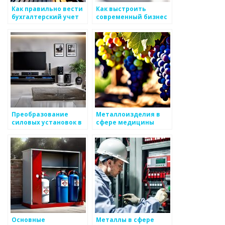
Как правильно вести
Как выстроить
бухгалтерский учет
современный бизнес
для бизнеса по
в сфере metals
производству
металлоизделий
Преобразование
Металлоизделия в
силовых установок в
сфере медицины
металлургической
сфере
Основные
Металлы в сфере