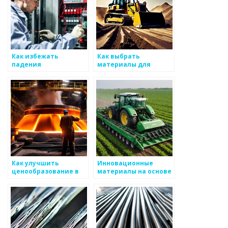
Как избежать
Как выбрать
падения
материалы для
производства в
устойчивых
условиях кризиса
металоизделий
Как улучшить
Инновационные
ценообразование в
материалы на основе
производстве
металла
металоизделий