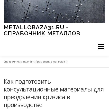
Перейти к содержимому
METALLOBAZA31.RU -
СПРАВОЧНИК МЕТАЛЛОВ
Меню
Справочник металлов
»
Применение металлов
В ПРОМЫШЛЕННОСТИ
В СТРОИТЕЛЬСТВЕ
Как подготовить
МЕТАЛЛЫ И ОКРУЖАЮЩАЯ СРЕДА
консультационные материалы для
преодоления кризиса в
ПРИМЕНЕНИЕ МЕТАЛЛОВ
производстве