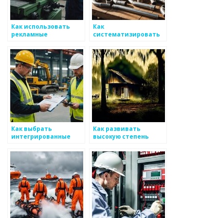
Как использовать
Как
рекламные
систематизировать
материалы для
маркетинговые
продвижения
данные для
металлоизделий
металоизделий
Как выбрать
Как развивать
интегрированные
высокую степень
решения для
диверсификации в
управления
бизнесе
финансами в
производстве
металоизделий