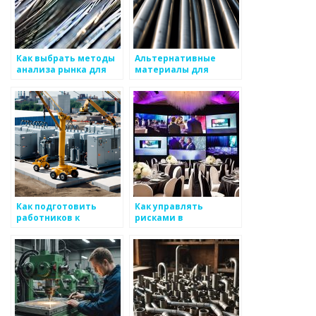
Как выбрать методы
Альтернативные
анализа рынка для
материалы для
металлоизделий
замены
металлоизделий
Как подготовить
Как управлять
работников к
рисками в
успешной работе по
производстве
производству
металлоизделий
металоизделий