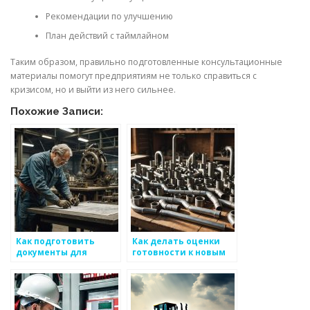
Рекомендации по улучшению
План действий с таймлайном
Таким образом, правильно подготовленные консультационные
материалы помогут предприятиям не только справиться с
кризисом, но и выйти из него сильнее.
Похожие Записи:
Как подготовить
Как делать оценки
документы для
готовности к новым
получения лицензии
условиям в
на производство
производстве
металоизделий
металоизделий