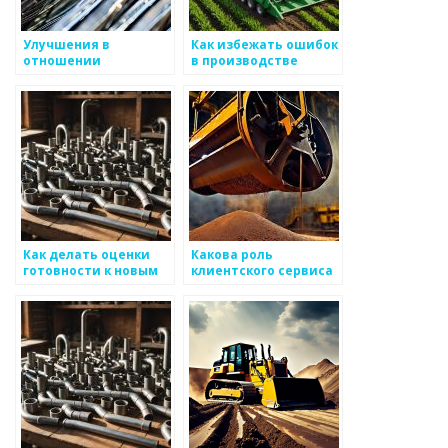
Улучшения в
Как избежать ошибок
отношении
в производстве
международных
металоизделий
стандартов для
металоизделий
Как делать оценки
Какова роль
готовности к новым
клиентского сервиса
условиям в
в производстве и
производстве
продвижении
металоизделий
металоизделий