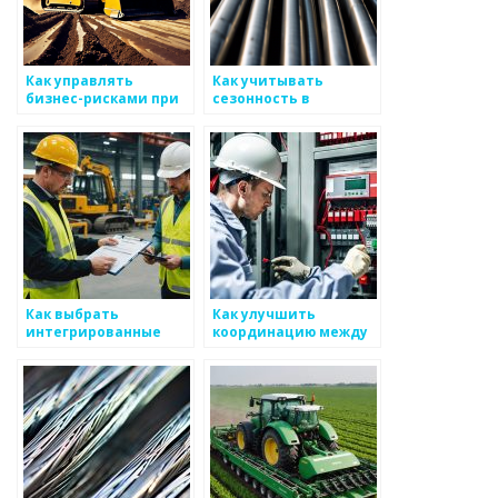
Как управлять
Как учитывать
бизнес-рисками при
сезонность в
производстве
производстве
металоизделий
металоизделий
Как выбрать
Как улучшить
интегрированные
координацию между
решения для
отделами на
управления
производстве
финансами в
металлоизделий
производстве
металоизделий