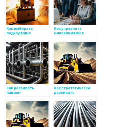
Как выбирать
Как управлять
подходящие
инновациями в
технологии для
обработке
автоматизации
металоизделий
процессов в
производстве
металоизделий
Как развивать
Как стратегически
навыки
развивать
программирования
инновации в
для улучшения
производстве
качества в
металоизделий
производстве
металоизделий