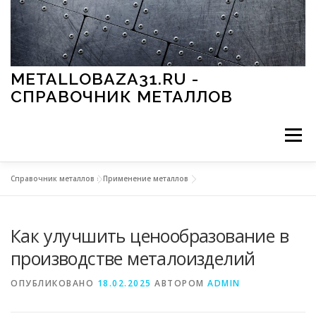
Перейти к содержимому
METALLOBAZA31.RU -
СПРАВОЧНИК МЕТАЛЛОВ
Меню
Справочник металлов
»
Применение металлов
В ПРОМЫШЛЕННОСТИ
В СТРОИТЕЛЬСТВЕ
Как улучшить ценообразование в
МЕТАЛЛЫ И ОКРУЖАЮЩАЯ СРЕДА
производстве металоизделий
ОПУБЛИКОВАНО
18.02.2025
АВТОРОМ
ADMIN
ПРИМЕНЕНИЕ МЕТАЛЛОВ