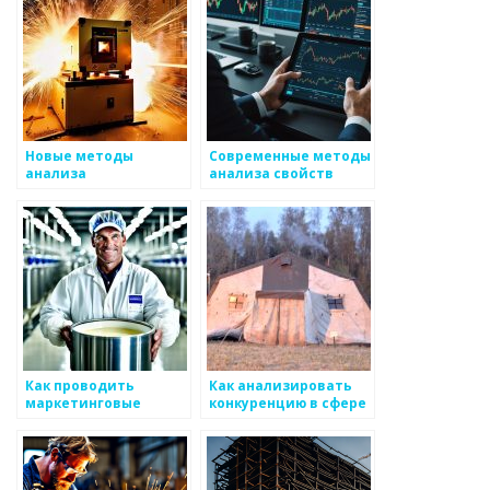
Новые методы
Современные методы
анализа
анализа свойств
металлургических
металлов
процессов
Как проводить
Как анализировать
маркетинговые
конкуренцию в сфере
исследования в
металлоизделий
металлургии