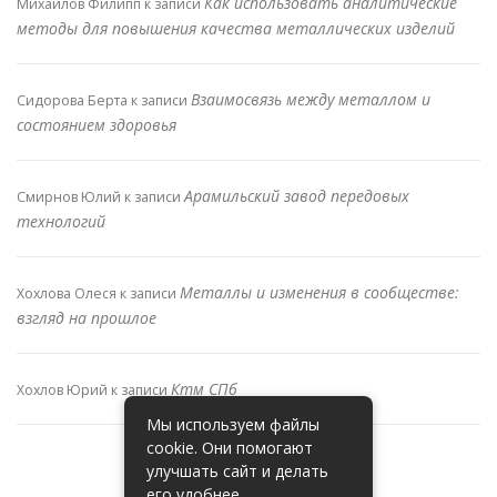
Как использовать аналитические
Михайлов Филипп
к записи
методы для повышения качества металлических изделий
Взаимосвязь между металлом и
Сидорова Берта
к записи
состоянием здоровья
Арамильский завод передовых
Смирнов Юлий
к записи
технологий
Металлы и изменения в сообществе:
Хохлова Олеся
к записи
взгляд на прошлое
Ктм СПб
Хохлов Юрий
к записи
Мы используем файлы
cookie. Они помогают
улучшать сайт и делать
его удобнее.