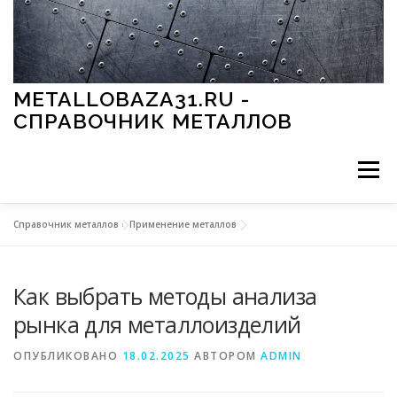
Перейти к содержимому
METALLOBAZA31.RU -
СПРАВОЧНИК МЕТАЛЛОВ
Меню
Справочник металлов
»
Применение металлов
В ПРОМЫШЛЕННОСТИ
В СТРОИТЕЛЬСТВЕ
Как выбрать методы анализа
МЕТАЛЛЫ И ОКРУЖАЮЩАЯ СРЕДА
рынка для металлоизделий
ОПУБЛИКОВАНО
18.02.2025
АВТОРОМ
ADMIN
ПРИМЕНЕНИЕ МЕТАЛЛОВ