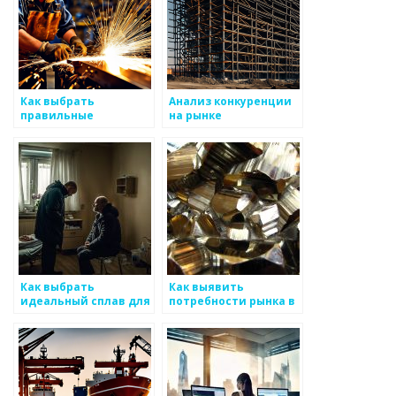
Как выбрать
Анализ конкуренции
правильные
на рынке
технологии для
металлоизделий
производства
металлоизделий
Как выбрать
Как выявить
идеальный сплав для
потребности рынка в
проекта
металлоизделиях