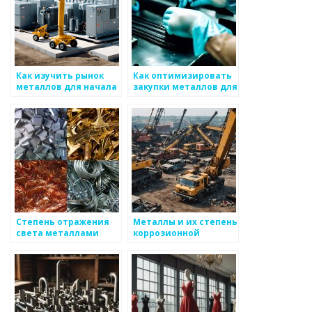
Как изучить рынок
Как оптимизировать
металлов для начала
закупки металлов для
бизнеса
бизнеса
Степень отражения
Металлы и их степень
света металлами
коррозионной
стойкости