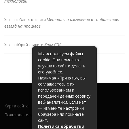
технологий
Металлы и изменения в сообществе:
Хохлова Олеся
к записи
взгляд на прошлое
Ктм СПб
Хохлов Юрий
к записи
Мы используем файлы
cookie. Они помогают
улучшать сайт и делать
его удобнее.
Нажимая «Принять», вы
соглашаетесь с их
использованием и
передачей данных сервису
веб-аналитики. Если нет
Карта сайта
— измените настройки
браузера или покиньте
Пользовательское соглашение
сайт.
Политика обработки