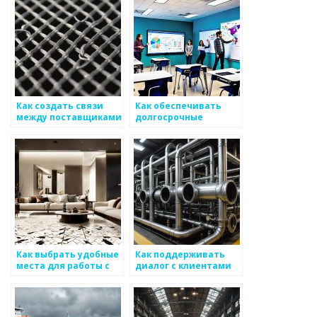
металоизделий
Как создать связи
Как обеспечивать
между поставщиками
долгосрочные
и производителями
отношения с
металоизделий
клиентами по
металлоизделиям
Как выбрать удобные
Как поддерживать
места для работы с
диалог с клиентами
клиентами по
для обсуждения
металоизделиям
деталей по
металоизделиям