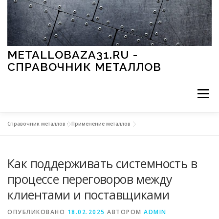
Перейти к содержимому
METALLOBAZA31.RU -
СПРАВОЧНИК МЕТАЛЛОВ
Меню
Справочник металлов
»
Применение металлов
В ПРОМЫШЛЕННОСТИ
В СТРОИТЕЛЬСТВЕ
Как поддерживать системность в
МЕТАЛЛЫ И ОКРУЖАЮЩАЯ СРЕДА
процессе переговоров между
клиентами и поставщиками
ПРИМЕНЕНИЕ МЕТАЛЛОВ
ОПУБЛИКОВАНО
18.02.2025
АВТОРОМ
ADMIN