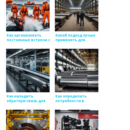
Как организовать
Какой подход лучше
постоянные встречи с
применять для
клиентами для
долгосрочного
получения отзывов
сотрудничества с
по металлоизделиям
клиентами
Как наладить
Как определить
обратную связь для
потребности в
улучшения качества
металлоизделиях
обслуживания
для повышения
клиентов по
кастомизации
металоизделиям
продукции