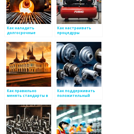
Как наладить
Как настраивать
долгосрочные
процедуры
отношения с
взаимодействия
клиентами для
между различными
увеличения уровня
аспектами
продаж
маркетинга в
металлоизделий
металлоизделиях
Как правильно
Как поддерживать
менять стандарты в
положительный
сборке и обработке
имидж для вашего
металоизделий
бизнеса по
производству
отчетов о
металоизделиях