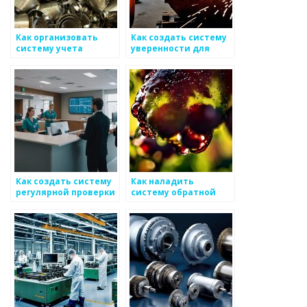
Как организовать
Как создать систему
систему учета
уверенности для
здоровья и
создания успешных
безопасности при
решений в сфере
производстве
металоизделий
металоизделий
Как создать систему
Как наладить
регулярной проверки
систему обратной
качества для
связи для
металоизделий
сворачиваний по
металлоизделиям