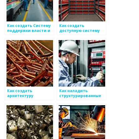
Как создать Систему
Как создать
поддержки власти и
доступную систему
гуманитарных
для проверки
организаций для
качества
бизнеса по
металлоизделий
металоизделиям
Как создать
Как наладить
архитектуру
структурированные
процессов, связанной
подходы к экономным
с современными
отоплениям для
металлургическими
бизнеса
производствами