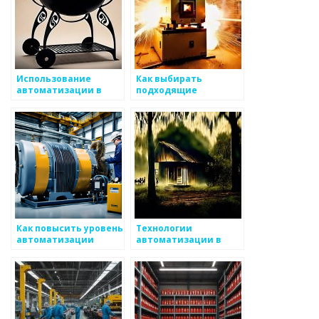
Использование
Как выбирать
автоматизации в
подходящие
производстве
технологии для
металлоизделий
автоматизации
процессов в
производстве
металоизделий
Как повысить уровень
Технологии
автоматизации
автоматизации в
производства для
металлургии
снижения затрат по
металоизделиям