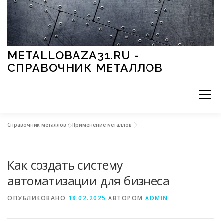
Перейти к содержимому
METALLOBAZA31.RU -
СПРАВОЧНИК МЕТАЛЛОВ
Меню
Справочник металлов
»
Применение металлов
В ПРОМЫШЛЕННОСТИ
В СТРОИТЕЛЬСТВЕ
Как создать систему
МЕТАЛЛЫ И ОКРУЖАЮЩАЯ СРЕДА
автоматизации для бизнеса
ОПУБЛИКОВАНО
18.02.2025
АВТОРОМ
ADMIN
ПРИМЕНЕНИЕ МЕТАЛЛОВ