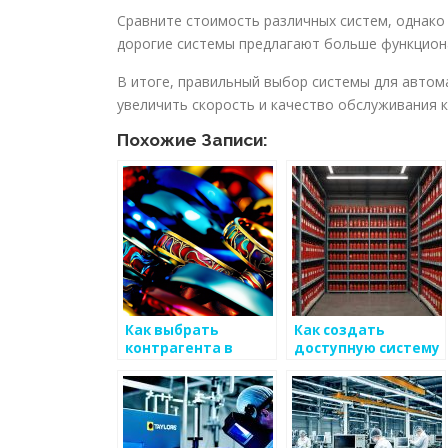
Сравните стоимость различных систем, однако
дорогие системы предлагают больше функцион
В итоге, правильный выбор системы для авто
увеличить скорость и качество обслуживания 
Похожие Записи:
Как выбрать
Как создать
контрагента в
доступную систему
металлургии?
для проверки
качества
металлоизделий