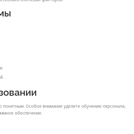
емы
и;
й.
ьзовании
 понятным. Особое внимание уделите обучению персонала,
аммное обеспечение.