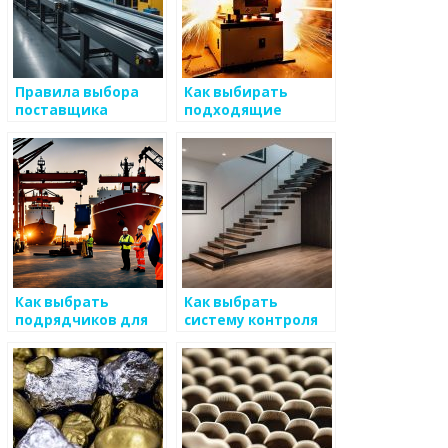
Правила выбора
Как выбирать
поставщика
подходящие
металлоизделий
технологии для
и
автоматизации
процессов в
производстве
металоизделий
Как выбрать
Как выбрать
подрядчиков для
систему контроля
изготовителей
за стандартами
металлоизделий
качества для
обеспечения
защиты в
структуре
деятельности