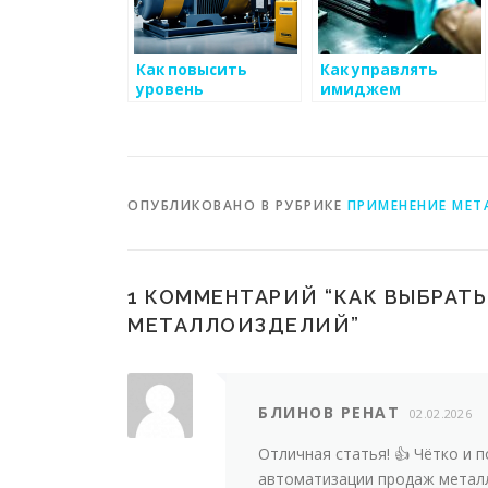
Как повысить
Как управлять
уровень
имиджем
автоматизации
компании для
производства для
повышения продаж
снижения затрат
металлоизделий
по
металоизделиям
ОПУБЛИКОВАНО В РУБРИКЕ
ПРИМЕНЕНИЕ МЕТ
1 КОММЕНТАРИЙ “
КАК ВЫБРАТ
МЕТАЛЛОИЗДЕЛИЙ
”
БЛИНОВ РЕНАТ
02.02.2026
Отличная статья! 👍 Чётко и
автоматизации продаж металл