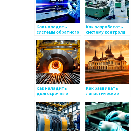
Как наладить
Как разработать
системы обратного
систему контроля
подхода для
за
повышения уровня
производственным
продаж на рынке
рисками в области
металоизделий
металлоизделий
Как наладить
Как развивать
долгосрочные
логистические
отношения с
связи для продаж
клиентами для
алюминиевых
увеличения уровня
металлоизделий
продаж
металлоизделий