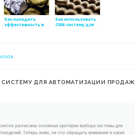
Как наладить
Как использовать
эффективность в
CRM-систему для
производственных
стимулирования
системах для
бизнеса в области
металлоизделий
металоизделий
АЛЛОВ
Ь СИСТЕМУ ДЛЯ АВТОМАТИЗАЦИИ ПРОДАЖ
 понятно расписаны основные критерии выбора системы для
оизделий. Теперь знаю, на что обращать внимание и какие