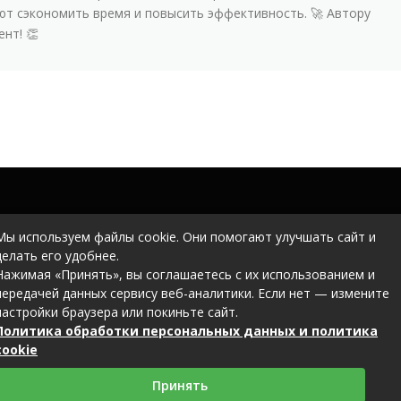
т сэкономить время и повысить эффективность. 🚀 Автору
нт! 👏
Мы используем файлы cookie. Они помогают улучшать сайт и
делать его удобнее.
Нажимая «Принять», вы соглашаетесь с их использованием и
передачей данных сервису веб-аналитики. Если нет — измените
настройки браузера или покиньте сайт.
Политика обработки персональных данных и политика
cookie
Принять
2026 (c) metallobaza31.ru