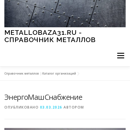
Перейти к содержимому
METALLOBAZA31.RU -
СПРАВОЧНИК МЕТАЛЛОВ
Меню
Справочник металлов
»
Каталог организаций
В ПРОМЫШЛЕННОСТИ
В СТРОИТЕЛЬСТВЕ
ЭнергоМашСнабжение
МЕТАЛЛЫ И ОКРУЖАЮЩАЯ СРЕДА
ОПУБЛИКОВАНО
03.03.2026
АВТОРОМ
ПРИМЕНЕНИЕ МЕТАЛЛОВ