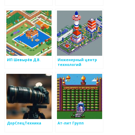
ИП Шевырёв Д.В.
Инженерный центр
технологий
ДорСпецТехника
Ат-лит Групп