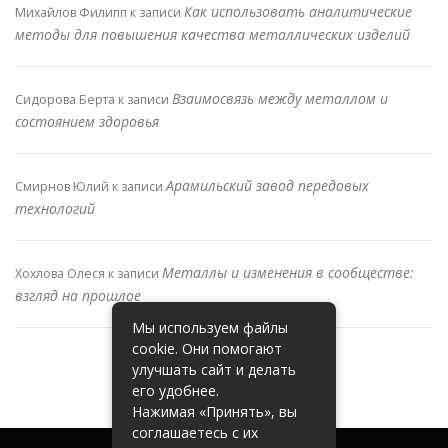
Как использовать аналитические
Михайлов Филипп
к записи
методы для повышения качества металлических изделий
Взаимосвязь между металлом и
Сидорова Берта
к записи
состоянием здоровья
Арамильский завод передовых
Смирнов Юлий
к записи
технологий
Металлы и изменения в сообществе:
Хохлова Олеся
к записи
взгляд на прошлое
Мы используем файлы
cookie. Они помогают
улучшать сайт и делать
его удобнее.
Нажимая «Принять», вы
соглашаетесь с их