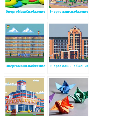
ЭнергоМашСнабжение
Энергомашснабжение
ЭнергоМашСнабжение
ЭнергоМашСнабжение