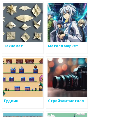
Техномет
Металл Маркет
Гудвин
Стройэлитметалл