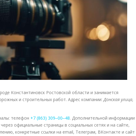
роде Константиновск Ростовской области и занимается
орожных и строительных работ. Адрес компании:
Донская улица,
налы: телефон
+7 (863) 309‒00‒48
. Дополнительной информации
 через официальные страницы в социальных сетях и на сайте,
лению, конкретные ссылки на email, Телеграм, ВКонтакте и сайт