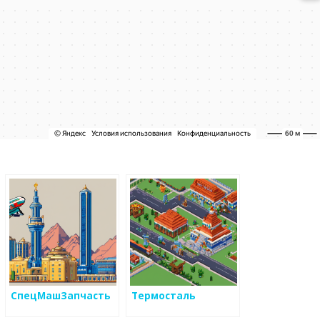
СпецМашЗапчасть
Термосталь