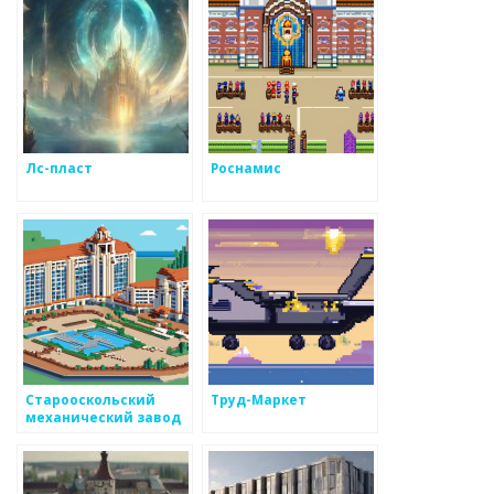
Лс-пласт
Роснамис
Старооскольский
Труд-Маркет
механический завод