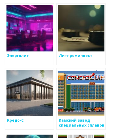
Энерголит
Литпроминвест
Кредо-С
Камский завод
специальных сплавов