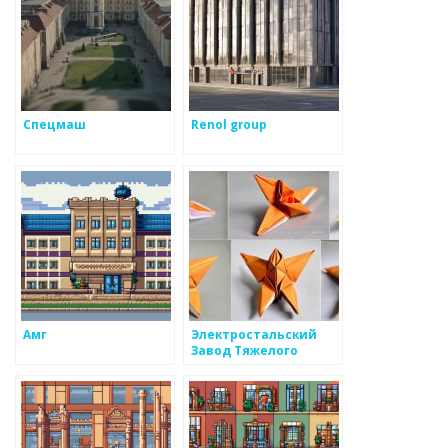
Спецмаш
Renol group
Амг
Электростальский
Завод Тяжелого
Машиностроения