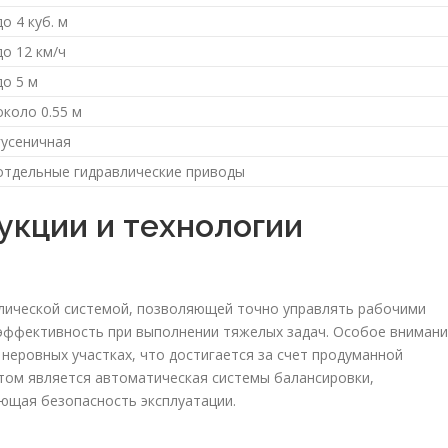
до 4 куб. м
до 12 км/ч
до 5 м
около 0.55 м
гусеничная
отдельные гидравлические приводы
укции и технологии
а
лической системой, позволяющей точно управлять рабочими
эффективность при выполнении тяжелых задач. Особое вниман
 неровных участках, что достигается за счет продуманной
том является автоматическая системы балансировки,
ющая безопасность эксплуатации.