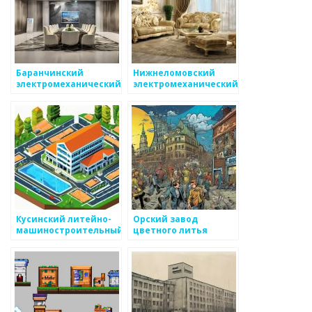
Баранчинский
Нижнеломовский
электромеханический
электромеханический
завод
завод
Кусинский литейно-
Орский завод
машиностроительный
цветного литья
завод