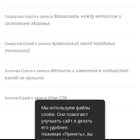
Взаимосвязь между металлом и
Сидорова Берта
к записи
состоянием здоровья
Арамильский завод передовых
Смирнов Юлий
к записи
технологий
Металлы и изменения в сообществе:
Хохлова Олеся
к записи
взгляд на прошлое
Ктм СПб
Хохлов Юрий
к записи
Мы используем файлы
cookie. Они помогают
улучшать сайт и делать
его удобнее.
Нажимая «Принять», вы