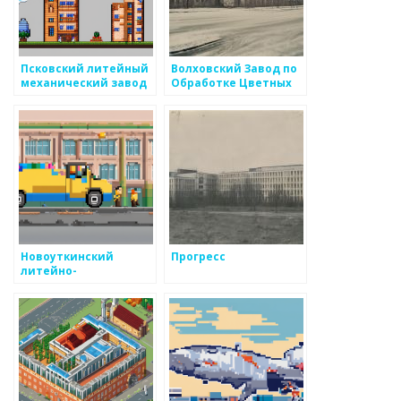
Псковский литейный
Волховский Завод по
механический завод
Обработке Цветных
Металлов
Новоуткинский
Прогресс
литейно-
механический завод