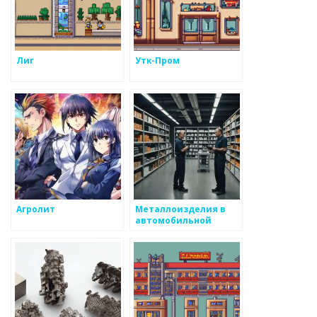
Лиг
Утк-Пром
Агролит
Металлоизделия в
автомобильной
промышленности: от
концепции до
реализации