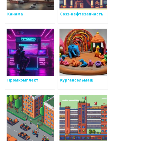
Канама
Соэз-нефтезапчасть
Промкомплект
Кургансельмаш