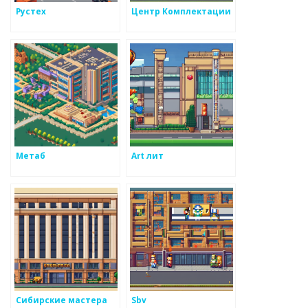
Рустех
Центр Комплектации
Метаб
Art лит
Сибирские мастера
Sbv