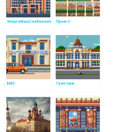
ЭнергоМашСнабжение
Пром-С
БМЗ
Гран-при