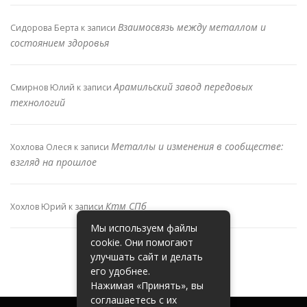
Взаимосвязь между металлом и
Сидорова Берта
к записи
состоянием здоровья
Арамильский завод передовых
Смирнов Юлий
к записи
технологий
Металлы и изменения в сообществе:
Хохлова Олеся
к записи
взгляд на прошлое
Ктм СПб
Хохлов Юрий
к записи
Мы используем файлы
cookie. Они помогают
улучшать сайт и делать
его удобнее.
Нажимая «Принять», вы
соглашаетесь с их