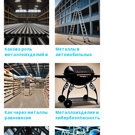
Какова роль
Металлы в
металлоизделий в
автомобильных
водоотводных
системах
системах
управления
Как через металлы
Металлоизделия и
равновесие
кибербезопасность
находится в
сложных системах