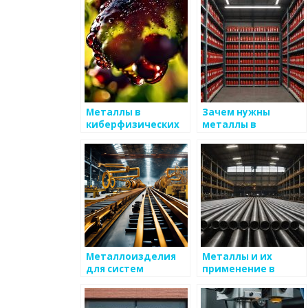
Металлы в
Зачем нужны
киберфизических
металлы в
системах
производстве
автомобилей?
Металлоизделия
Металлы и их
для систем
применение в
газоснабжения
высоких
энергетических
системах