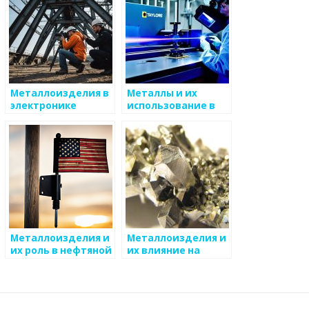
Металлоизделия в
Металлы и их
электронике
использование в
сфере
коммунальных
услуг
Металлоизделия и
Металлоизделия и
их роль в нефтяной
их влияние на
промышленности
инженерную
инфраструктуру