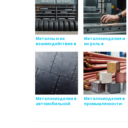
Металлы и их
Металлоизделия и
взаимодействие в
их роль в
сложных системах
производстве
электроэнергии
Металлоизделия в
Металлоизделия в
автомобильной
промышленности:
отрасли
роль и значение