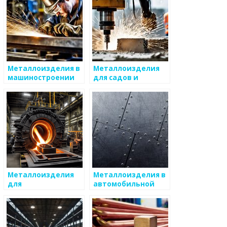
Металлоизделия в
Металлоизделия
машиностроении
для садов и
огородов
Металлоизделия
Металлоизделия в
для
автомобильной
художественного
отрасли
оформления