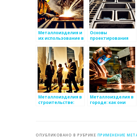
Металлоизделия и
Основы
их использование в
проектирования
быту
водоотводных
систем: лотки и их
виды
Металлоизделия в
Металлоизделия в
строительстве:
городе: как они
проверенные
изменяют
решения
пространство
ОПУБЛИКОВАНО В РУБРИКЕ
ПРИМЕНЕНИЕ МЕТ