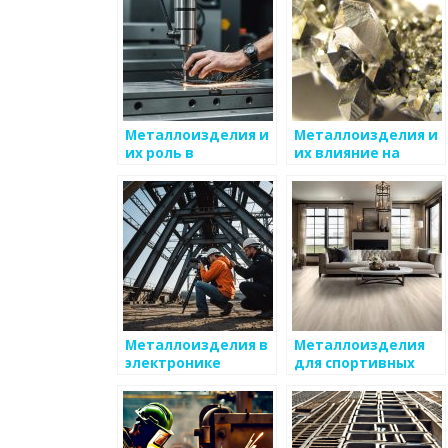
Металлоизделия и
Металлоизделия и
их роль в
их влияние на
производстве
инженерную
электроэнергии
инфраструктуру
Металлоизделия в
Металлоизделия
электронике
для спортивных
сооружений