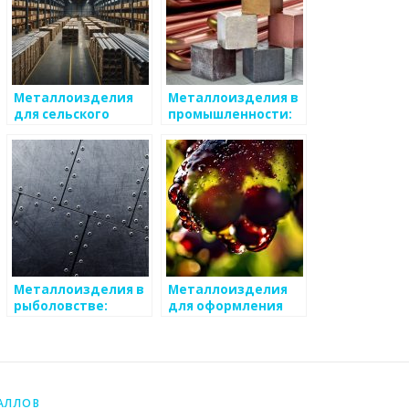
Металлоизделия
Металлоизделия в
для сельского
промышленности:
хозяйства
роль и значение
Металлоизделия в
Металлоизделия
рыболовстве:
для оформления
особенности и
интерьеров
преимущества
АЛЛОВ