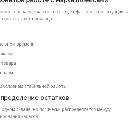
зона при работе с маркетплейсами
чии товара всегда соответствует фактической ситуации на
а показателях продавца.
еальном времени
адками
 товара
аналам
м условием стабильной работы.
спределение остатков
 одном складе, но логически распределяется между
ирования запасов.