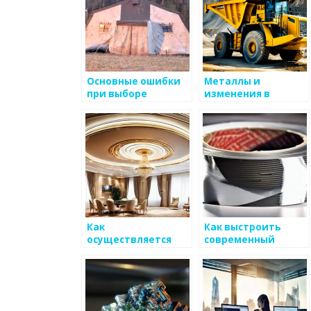
Основные ошибки
Металлы и
при выборе
изменения в
металлоизделий
складской
логистике
Как
Как выстроить
осуществляется
современный
доставка
бизнес в сфере
металлоизделий
metals