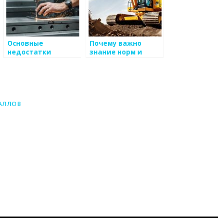
Основные
Почему важно
недостатки
знание норм и
металлоизделий и
правил при
способы их
производстве
устранения
металлоизделий
АЛЛОВ