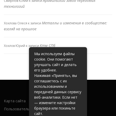
Арамильский завод передовых
Смирнов Юлий
к записи
технологий
Металлы и изменения в сообществе:
Хохлова Олеся
к записи
взгляд на прошлое
Ктм СПб
Хохлов Юрий
к записи
Мы используем файлы
cookie. Они помогают
улучшать сайт и делать
его удобнее.
Нажимая «Принять», вы
соглашаетесь с их
использованием и
передачей данных сервису
веб-аналитики. Если нет
Карта сайта
— измените настройки
браузера или покиньте
Пользовательское соглашение
сайт.