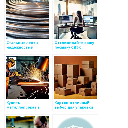
России: надежность и
эффективность
Стальные ленты:
Отслеживайте вашу
надежность и
посылку СДЭК
прочность для
бесплатно и без
различных задач
лишних хлопот
Купить
Картон: отличный
металлопрокат в
выбор для упаковки
Тюмени:
продукции
разнообразие выбора
и доступные цены на
сайте