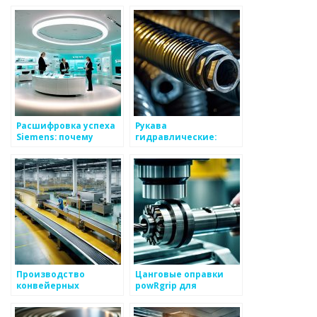
сложных условиях
Расшифровка успеха
Рукава
Siemens: почему
гидравлические:
великая компания
надежность и
стала официальным
безопасность в
магазином
работе с высоким
давлением
Производство
Цанговые оправки
конвейерных
powRgrip для
транспортерных лент
фрезерных станков
с доставкой по
OTST