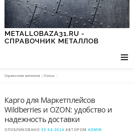
Перейти к содержимому
METALLOBAZA31.RU -
СПРАВОЧНИК МЕТАЛЛОВ
Меню
Справочник металлов
»
Статьи
В ПРОМЫШЛЕННОСТИ
В СТРОИТЕЛЬСТВЕ
Карго для Маркетплейсов
МЕТАЛЛЫ И ОКРУЖАЮЩАЯ СРЕДА
Wildberries и OZON: удобство и
надежность доставки
ПРИМЕНЕНИЕ МЕТАЛЛОВ
ОПУБЛИКОВАНО
03.04.2024
АВТОРОМ
ADMIN