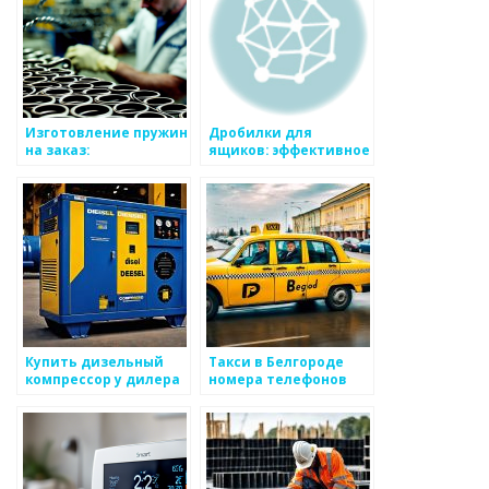
Изготовление пружин
Дробилки для
на заказ:
ящиков: эффективное
уникальность и
решение для
комфорт
утилизации отходов
Купить дизельный
Такси в Белгороде
компрессор у дилера
номера телефонов
Топ-30 дешевых такси