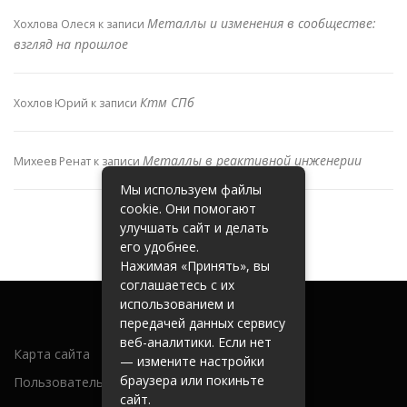
Металлы и изменения в сообществе:
Хохлова Олеся
к записи
взгляд на прошлое
Ктм СПб
Хохлов Юрий
к записи
Металлы в реактивной инженерии
Михеев Ренат
к записи
Мы используем файлы
cookie. Они помогают
улучшать сайт и делать
его удобнее.
Нажимая «Принять», вы
соглашаетесь с их
использованием и
передачей данных сервису
веб-аналитики. Если нет
Карта сайта
— измените настройки
браузера или покиньте
Пользовательское соглашение
сайт.