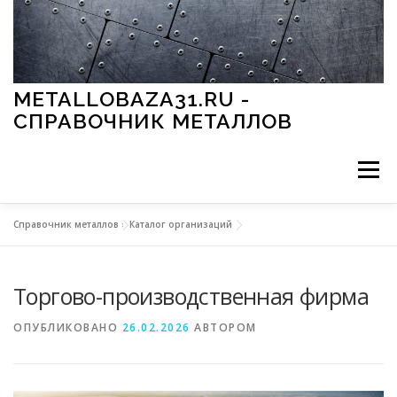
Перейти к содержимому
METALLOBAZA31.RU -
СПРАВОЧНИК МЕТАЛЛОВ
Меню
Справочник металлов
»
Каталог организаций
В ПРОМЫШЛЕННОСТИ
В СТРОИТЕЛЬСТВЕ
Торгово-производственная фирма
МЕТАЛЛЫ И ОКРУЖАЮЩАЯ СРЕДА
ОПУБЛИКОВАНО
26.02.2026
АВТОРОМ
ПРИМЕНЕНИЕ МЕТАЛЛОВ