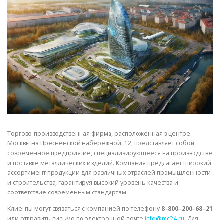
СВОЙСТВА МЕТАЛЛОВ
СОРТА МЕТАЛЛОВ
СТАТЬИ
Торгово-производственная фирма, расположенная в центре
Москвы на Пресненской набережной, 12, представляет собой
современное предприятие, специализирующееся на производстве
и поставке металлических изделий. Компания предлагает широкий
ассортимент продукции для различных отраслей промышленности
и строительства, гарантируя высокий уровень качества и
соответствие современным стандартам.
Клиенты могут связаться с компанией по телефону
8‒800‒200‒68‒21
или отправить письмо по электронной почте
info@mc24.ru
. Для