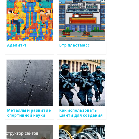
Аделит-1
Бтр пластмасс
Металлы и развитие
Как использовать
спортивной науки
шанти для создания
традиционных
отношений в
производстве
металоизделий