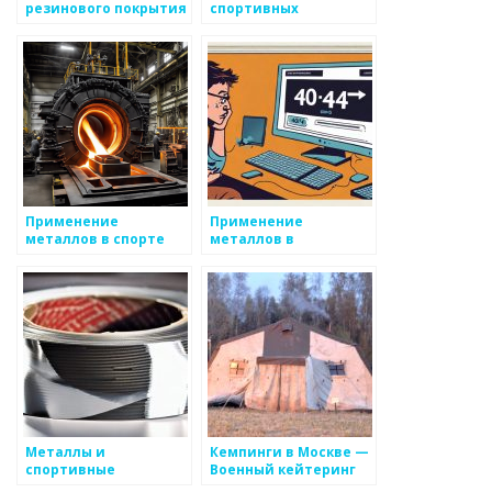
резинового покрытия
спортивных
для детских и
сооружений
спортивных
площадок по низкой
цене в Москве
Применение
Применение
металлов в спорте
металлов в
спортивной
экипировке
Металлы и
Кемпинги в Москве —
спортивные
Военный кейтеринг
соревнования
«КP125.RU»