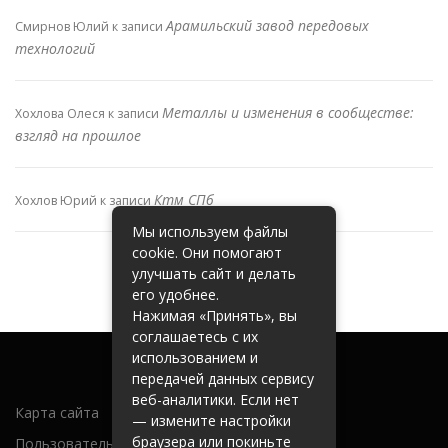
Арамильский завод передовых
Смирнов Юлий
к записи
технологий
Металлы и изменения в сообществе:
Хохлова Олеся
к записи
взгляд на прошлое
Ктм СПб
Хохлов Юрий
к записи
Мы используем файлы
cookie. Они помогают
улучшать сайт и делать
его удобнее.
Нажимая «Принять», вы
соглашаетесь с их
использованием и
передачей данных сервису
веб-аналитики. Если нет
Карта сайта
— измените настройки
браузера или покиньте
Пользовательское соглашение