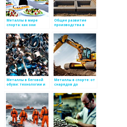
Металлы в мире
Общее развитие
спорта: как они
производства в
используются
металлургии
Металлы в беговой
Металлы в спорте: от
обуви: технологии и
снарядов до
материалы
экипировки