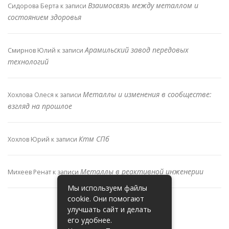
Взаимосвязь между металлом и
Сидорова Берта
к записи
состоянием здоровья
Арамильский завод передовых
Смирнов Юлий
к записи
технологий
Металлы и изменения в сообществе:
Хохлова Олеся
к записи
взгляд на прошлое
Ктм СПб
Хохлов Юрий
к записи
Металлы в реактивной инженерии
Михеев Ренат
к записи
Мы используем файлы
cookie. Они помогают
улучшать сайт и делать
его удобнее.