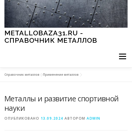
Перейти к содержимому
METALLOBAZA31.RU -
СПРАВОЧНИК МЕТАЛЛОВ
Меню
Справочник металлов
»
Применение металлов
В ПРОМЫШЛЕННОСТИ
В СТРОИТЕЛЬСТВЕ
Металлы и развитие спортивной
МЕТАЛЛЫ И ОКРУЖАЮЩАЯ СРЕДА
науки
ОПУБЛИКОВАНО
13.09.2024
АВТОРОМ
ADMIN
ПРИМЕНЕНИЕ МЕТАЛЛОВ