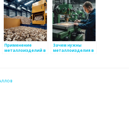
промышленности
Применение
Зачем нужны
металлоизделий в
металлоизделия в
машиностроении
киберфизических
системах?
АЛЛОВ