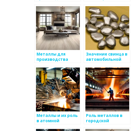
солнечных панелей
энергетике
Металлы для
Значение свинца в
производства
автомобильной
солнечных панелей
промышленности и
энергетике
Металлы и их роль
Роль металлов в
в атомной
городской
индустрии
инфраструктуре