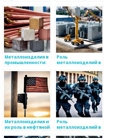
производстве
водоотводных
электроэнергии
системах
Металлоизделия в
Роль
промышленности:
металлоизделий в
роль и значение
безопасности
зданий
Металлоизделия и
Роль
их роль в нефтяной
металлоизделий в
промышленности
автомобильной