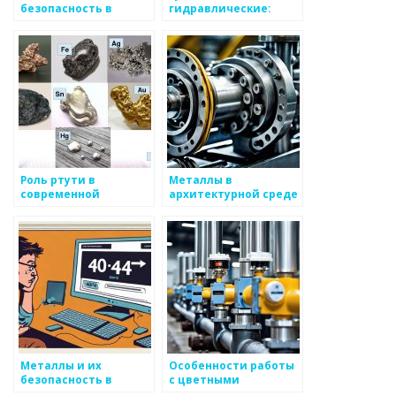
безопасность в
гидравлические:
химической
надежность и
промышленности
безопасность в
работе с высоким
давлением
Роль ртути в
Металлы в
современной
архитектурной среде
промышленности
Металлы и их
Особенности работы
безопасность в
с цветными
повседневной жизни
металлами