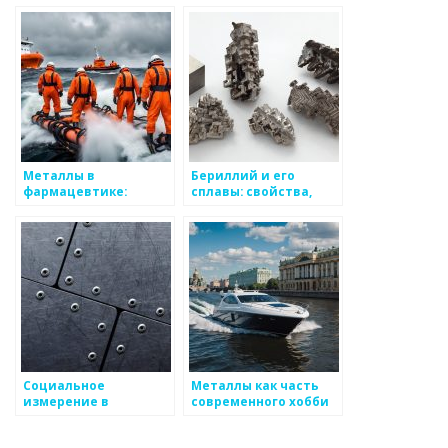
Металлы в
Бериллий и его
фармацевтике:
сплавы: свойства,
безопасность и
применение,
применяемость
особенности
Социальное
Металлы как часть
измерение в
современного хобби
металлургической
отрасли