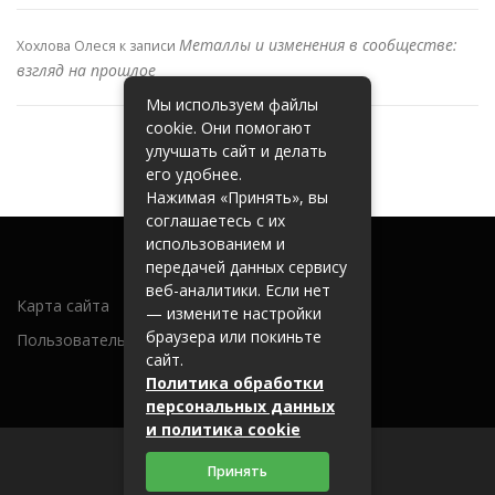
Металлы и изменения в сообществе:
Хохлова Олеся
к записи
взгляд на прошлое
Мы используем файлы
cookie. Они помогают
улучшать сайт и делать
его удобнее.
Нажимая «Принять», вы
соглашаетесь с их
использованием и
передачей данных сервису
веб-аналитики. Если нет
Карта сайта
— измените настройки
браузера или покиньте
Пользовательское соглашение
сайт.
Политика обработки
персональных данных
и политика cookie
Принять
2026 (c) metallobaza31.ru