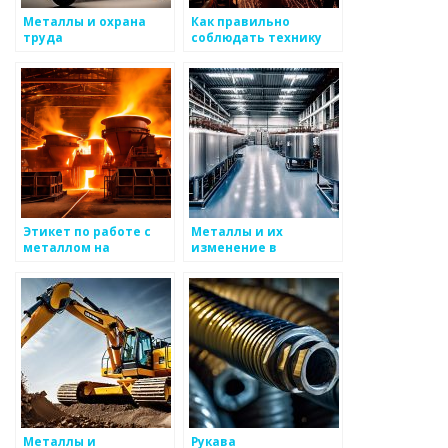
Металлы и охрана
Как правильно
труда
соблюдать технику
безопасности при
работе с металлом
Этикет по работе с
Металлы и их
металлом на
изменение в
производстве
производственной
среде
Металлы и
Рукава