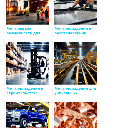
Металлы как
Металлоизделия в
возможность для
восстановлении
стартапов
исторических
объектов
Металлоизделия в
Металлоизделия для
строительстве:
уникальных
советы по выбору
интерьеров