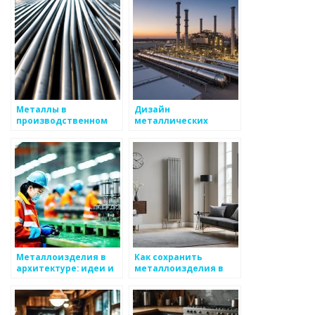
Металлы в
Дизайн
производственном
металлических
процессе: от идеи до
изделий: от идеи до
реализации
реализации
Металлоизделия в
Как сохранить
архитектуре: идеи и
металлоизделия в
примеры
идеальном
состоянии