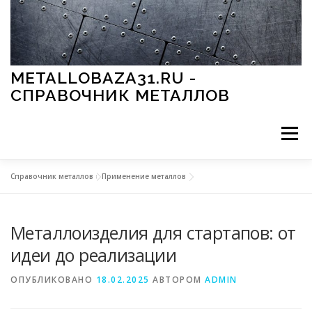
Перейти к содержимому
METALLOBAZA31.RU -
СПРАВОЧНИК МЕТАЛЛОВ
Меню
Справочник металлов
»
Применение металлов
В ПРОМЫШЛЕННОСТИ
В СТРОИТЕЛЬСТВЕ
Металлоизделия для стартапов: от
МЕТАЛЛЫ И ОКРУЖАЮЩАЯ СРЕДА
идеи до реализации
ОПУБЛИКОВАНО
18.02.2025
АВТОРОМ
ADMIN
ПРИМЕНЕНИЕ МЕТАЛЛОВ