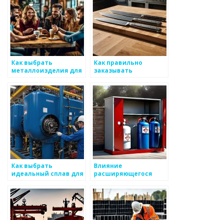
Как выбрать
Как правильно
металлоизделия для
заказывать
строительства
металлоизделия
оптом
Как выбрать
Влияние
идеальный сплав для
расширяющегося
своей идеи
рынка на цены на
металлоизделия