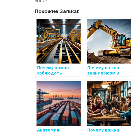
рынке.
Похожие Записи:
Почему важно
Почему важно
соблюдать
знание норм и
осознание
правил при
экологического
производстве
подхода к
металлоизделий
производству
металлоизделий
Анатомия
Почему важна