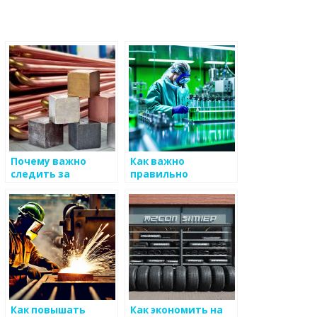
Почему важно
Как важно
следить за
правильно
трендами в
подбирать ресурсы
производстве
для производства
металлов
Как повышать
Как экономить на