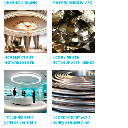
квалификацию
металлоизделиях
персонала в
без потери
металлургии
качества
Почему стоит
Как выявить
использовать
потребности рынка
инновации в
в металлоизделиях
производственном
процессе
Расшифровка
Как справляться с
успеха Siemens:
конкуренцией на
почему великая
рынке