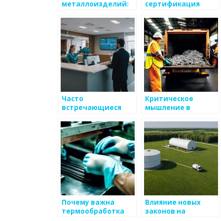
металлоизделий:
сертификация
что важно знать
металлоизделий?
Часто
Критическое
встречающиеся
мышление в
мифы о
металлургии: как
металлоизделиях
это применить
Почему важна
Влияние новых
термообработка
законов на
металлов?
производственный