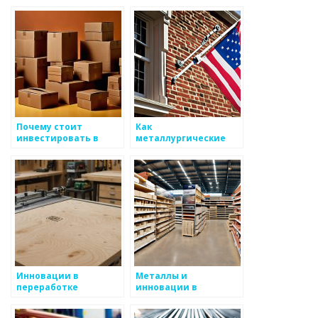
Почему стоит
Как
инвестировать в
металлургические
производство
компании внедряют
металлоизделий?
инновации
Инновации в
Металлы и
переработке
инновации в
вторичных металлов
производственных
процессах