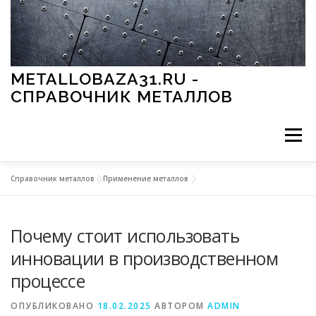
Перейти к содержимому
METALLOBAZA31.RU -
СПРАВОЧНИК МЕТАЛЛОВ
Меню
Справочник металлов
»
Применение металлов
В ПРОМЫШЛЕННОСТИ
В СТРОИТЕЛЬСТВЕ
Почему стоит использовать
МЕТАЛЛЫ И ОКРУЖАЮЩАЯ СРЕДА
инновации в производственном
процессе
ПРИМЕНЕНИЕ МЕТАЛЛОВ
ОПУБЛИКОВАНО
18.02.2025
АВТОРОМ
ADMIN