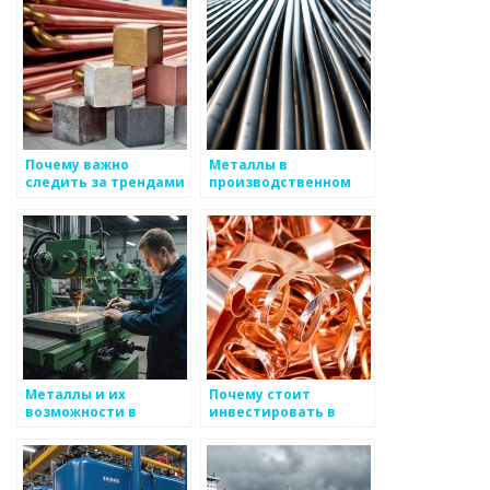
Почему важно
Металлы в
следить за трендами
производственном
в производстве
процессе: от идеи до
металлов
реализации
Металлы и их
Почему стоит
возможности в
инвестировать в
производственном
металлоизделия?
проектировании