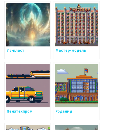
Лс-пласт
Мастер-модель
Пензтехпром
Роданид