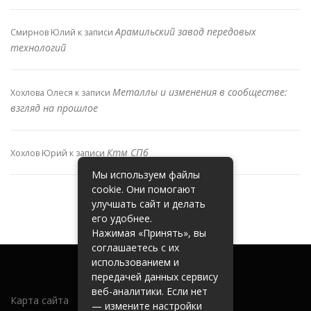
Арамильский завод передовых
Смирнов Юлий
к записи
технологий
Металлы и изменения в сообществе:
Хохлова Олеся
к записи
взгляд на прошлое
Ктм СПб
Хохлов Юрий
к записи
Мы используем файлы
cookie. Они помогают
улучшать сайт и делать
его удобнее.
Нажимая «Принять», вы
соглашаетесь с их
использованием и
передачей данных сервису
веб-аналитики. Если нет
Карта сайта
— измените настройки