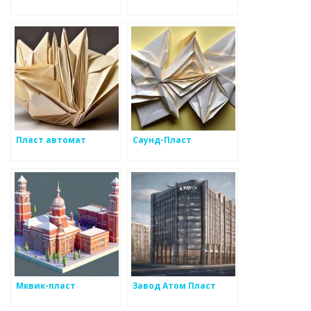
Пласт автомат
Саунд-Пласт
Мквик-пласт
Завод Атом Пласт