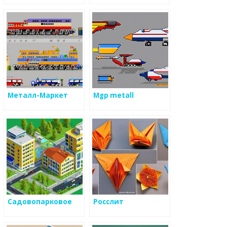
Металл-Маркет
Mgp metall
Садовопарковое
Росслит