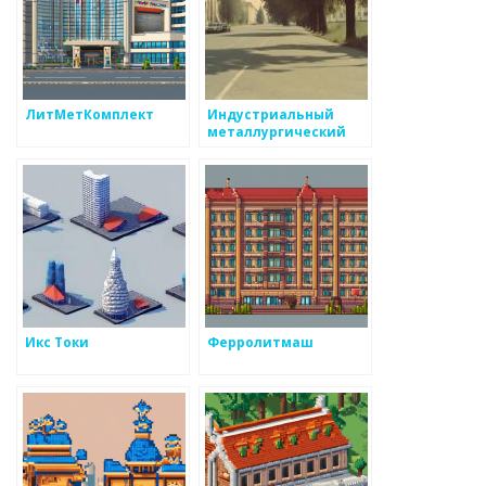
ЛитМетКомплект
Индустриальный
металлургический
комплекс
Икс Токи
Ферролитмаш