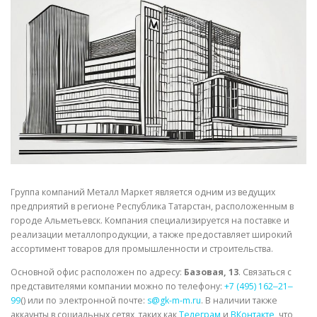
СВОЙСТВА МЕТАЛЛОВ
СОРТА МЕТАЛЛОВ
СТАТЬИ
Группа компаний Металл Маркет является одним из ведущих
предприятий в регионе Республика Татарстан, расположенным в
городе Альметьевск. Компания специализируется на поставке и
реализации металлопродукции, а также предоставляет широкий
ассортимент товаров для промышленности и строительства.
Основной офис расположен по адресу:
Базовая, 13
. Связаться с
представителями компании можно по телефону:
+7 (495) 162‒21‒
99
() или по электронной почте:
s@gk-m-m.ru
. В наличии также
аккаунты в социальных сетях, таких как
Телеграм
и
ВКонтакте
, что