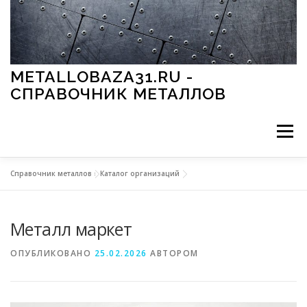
Перейти к содержимому
METALLOBAZA31.RU -
СПРАВОЧНИК МЕТАЛЛОВ
Меню
Справочник металлов
»
Каталог организаций
В ПРОМЫШЛЕННОСТИ
В СТРОИТЕЛЬСТВЕ
Металл маркет
МЕТАЛЛЫ И ОКРУЖАЮЩАЯ СРЕДА
ОПУБЛИКОВАНО
25.02.2026
АВТОРОМ
ПРИМЕНЕНИЕ МЕТАЛЛОВ