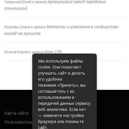
Арамильский завод передовых
Смирнов Юлий
к записи
технологий
Металлы и изменения в сообществе:
Хохлова Олеся
к записи
взгляд на прошлое
Ктм СПб
Хохлов Юрий
к записи
Мы используем файлы
cookie. Они помогают
улучшать сайт и делать
его удобнее.
Нажимая «Принять», вы
соглашаетесь с их
использованием и
передачей данных сервису
веб-аналитики. Если нет
Карта сайта
— измените настройки
браузера или покиньте
Пользовательское соглашение
сайт.