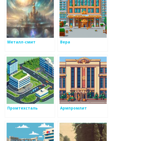
Металл-смит
Вера
Промтехсталь
Армпромлит