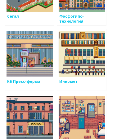
Сегал
Фосфогипс-
технология
КБ Пресс-форма
Инномет