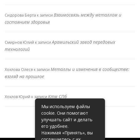
Взаимосвязь между металлом и
Сидорова Берта
к записи
состоянием здоровья
Арамильский завод передовых
Смирнов Юлий
к записи
технологий
Металлы и изменения в сообществе:
Хохлова Олеся
к записи
взгляд на прошлое
Ктм СПб
Хохлов Юрий
к записи
Мы используем файлы
cookie. Они помогают
улучшать сайт и делать
его удобнее.
Нажимая «Принять», вы
соглашаетесь с их