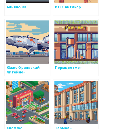
Альянс-99
Р.О.С.Антикор
Южно-Уральский
Пермцветмет
литейно-
механический завод
Хромэкс
Термаль