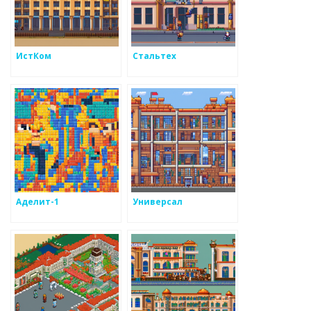
ИстКом
Стальтех
Аделит-1
Универсал