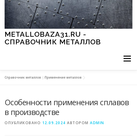
Перейти к содержимому
METALLOBAZA31.RU -
СПРАВОЧНИК МЕТАЛЛОВ
Меню
Справочник металлов
»
Применение металлов
В ПРОМЫШЛЕННОСТИ
В СТРОИТЕЛЬСТВЕ
Особенности применения сплавов
МЕТАЛЛЫ И ОКРУЖАЮЩАЯ СРЕДА
в производстве
ОПУБЛИКОВАНО
12.09.2024
АВТОРОМ
ADMIN
ПРИМЕНЕНИЕ МЕТАЛЛОВ