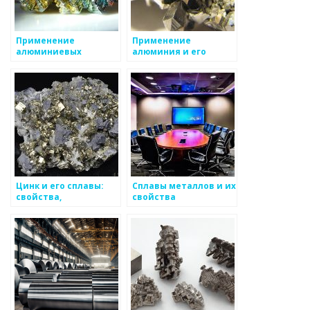
Применение
Применение
алюминиевых
алюминия и его
сплавов в авиации и
сплавов в
космической
промышленности
промышленности
Цинк и его сплавы:
Сплавы металлов и их
свойства,
свойства
применение,
особенности