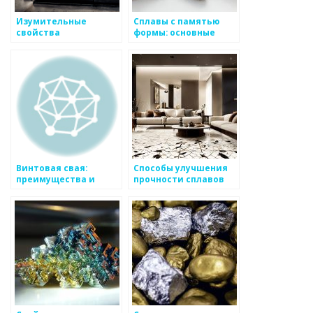
Изумительные
Сплавы с памятью
свойства
формы: основные
алюминиевых
свойства и области
сплавов в
применения
металлургии
Винтовая свая:
Способы улучшения
преимущества и
прочности сплавов
особенности
применения