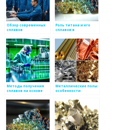
Обзор современных
Роль титана и его
сплавов
сплавов в
медицинской
имплантации и
авиационном
производстве
Методы получения
Металлические полы:
сплавов на основе
особенности
титана
применения