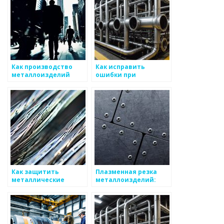
Как производство
Как исправить
металлоизделий
ошибки при
влияет на
производстве
устойчивое развитие
металлоизделий
Как защитить
Плазменная резка
металлические
металлоизделий:
изделия от ржавчины
преимущества и
недостатки