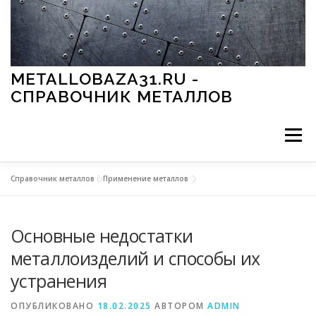
Перейти к содержимому
METALLOBAZA31.RU -
СПРАВОЧНИК МЕТАЛЛОВ
Меню
Справочник металлов
»
Применение металлов
В ПРОМЫШЛЕННОСТИ
В СТРОИТЕЛЬСТВЕ
Основные недостатки
МЕТАЛЛЫ И ОКРУЖАЮЩАЯ СРЕДА
металлоизделий и способы их
устранения
ПРИМЕНЕНИЕ МЕТАЛЛОВ
ОПУБЛИКОВАНО
18.02.2025
АВТОРОМ
ADMIN