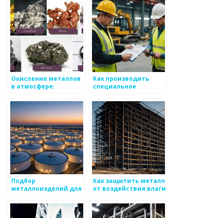
Окисление металлов
Как производить
в атмосфере:
специальное
причины,
покрытие для
последствия и
металлов
способы
предотвращения
Подбор
Как защитить металл
металлоизделий для
от воздействия влаги
укладки пола