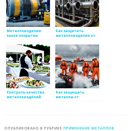
Металлоизделия:
Как защитить
какое покрытие
металлоизделия от
выбрать?
механических
повреждений
Контроль качества
Как защищать
металлоизделий
металлы от
ультрафиолетового
излучения
ОПУБЛИКОВАНО В РУБРИКЕ
ПРИМЕНЕНИЕ МЕТАЛЛОВ