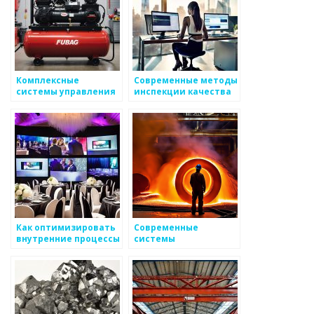
Комплексные
Современные методы
системы управления
инспекции качества
в металлургии
металлоизделий
Как оптимизировать
Современные
внутренние процессы
системы
при создании
термометрии для
продукции в
контроля
металоизделиях
температуры
металлов