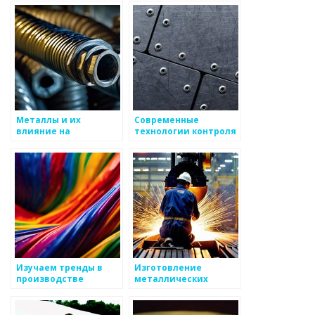
процессы
металлоизделий
Металлы и их
Современные
влияние на
технологии контроля
производственные
загрязнения
процессы
Изучаем тренды в
Изготовление
производстве
металлических
металлических
деталей для
изделий
автомобилей