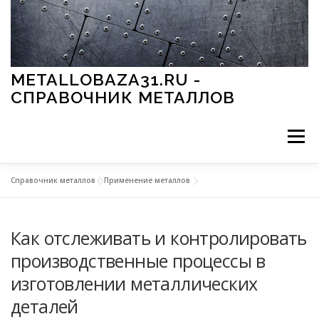
Перейти к содержимому
METALLOBAZA31.RU -
СПРАВОЧНИК МЕТАЛЛОВ
Меню
Справочник металлов
»
Применение металлов
В ПРОМЫШЛЕННОСТИ
В СТРОИТЕЛЬСТВЕ
Как отслеживать и контролировать
МЕТАЛЛЫ И ОКРУЖАЮЩАЯ СРЕДА
производственные процессы в
изготовлении металлических
ПРИМЕНЕНИЕ МЕТАЛЛОВ
деталей