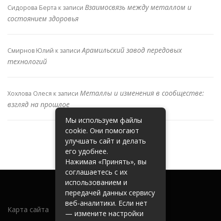
Взаимосвязь между металлом и
Сидорова Берта
к записи
состоянием здоровья
Арамильский завод передовых
Смирнов Юлий
к записи
технологий
Металлы и изменения в сообществе:
Хохлова Олеся
к записи
взгляд на прошлое
Мы используем файлы
cookie. Они помогают
улучшать сайт и делать
его удобнее.
Нажимая «Принять», вы
соглашаетесь с их
использованием и
передачей данных сервису
веб-аналитики. Если нет
Карта сайта
— измените настройки