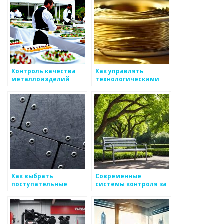
Контроль качества
Как управлять
металлоизделий
технологическими
процессами в
металлургии
Как выбрать
Современные
поступательные
системы контроля за
процессы для
качеством металлов
металлоизделий