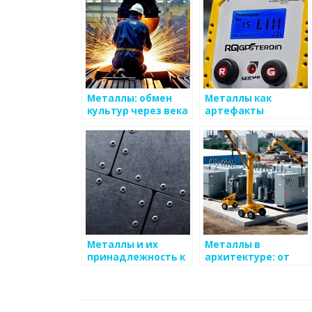
Металлы: обмен
Металлы как
культур через века
артефакты
культуры
Металлы и их
Металлы в
принадлежность к
архитектуре: от
культурному
древности до
наследию
современности