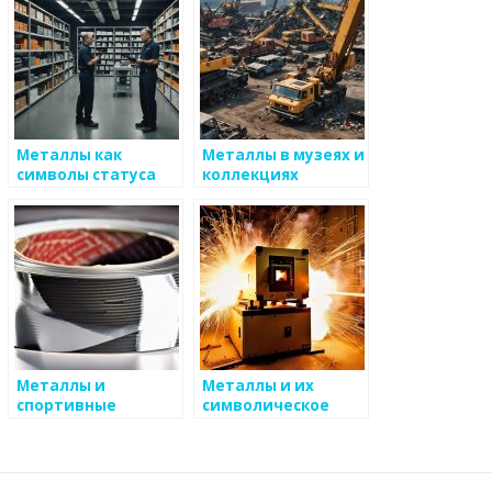
Металлы как
Металлы в музеях и
символы статуса
коллекциях
Металлы и
Металлы и их
спортивные
символическое
соревнования
значение в
религии