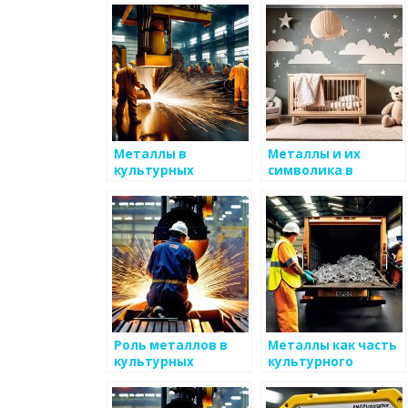
Металлы в
Металлы и их
культурных
символика в
традициях разных
разных культурах
народов
Роль металлов в
Металлы как часть
культурных
культурного
программах
защитного облика