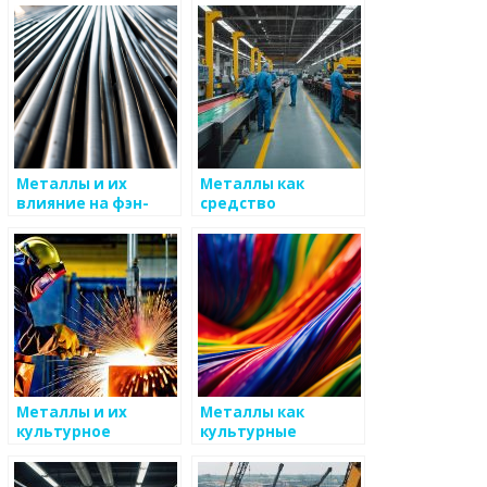
Металлы и их
Металлы как
влияние на фэн-
средство
шуй
поддержания
культурных
традиций
Металлы и их
Металлы как
культурное
культурные
значение
символы