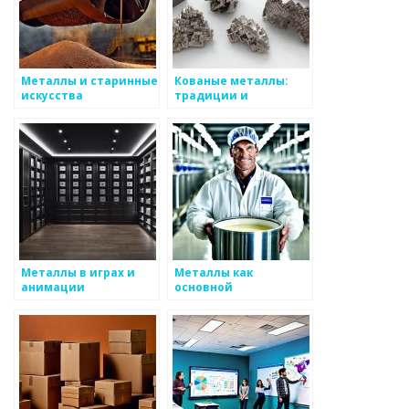
Металлы и старинные
Кованые металлы:
искусства
традиции и
технологии
Металлы в играх и
Металлы как
анимации
основной
строительный
материал