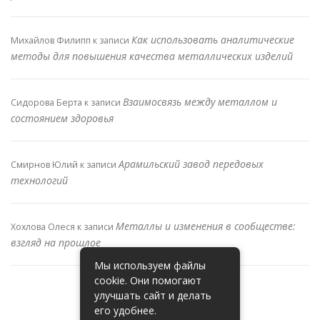
Как использовать аналитические
Михайлов Филипп
к записи
методы для повышения качества металлических изделий
Взаимосвязь между металлом и
Сидорова Берта
к записи
состоянием здоровья
Арамильский завод передовых
Смирнов Юлий
к записи
технологий
Металлы и изменения в сообществе:
Хохлова Олеся
к записи
взгляд на прошлое
Мы используем файлы
cookie. Они помогают
улучшать сайт и делать
его удобнее.