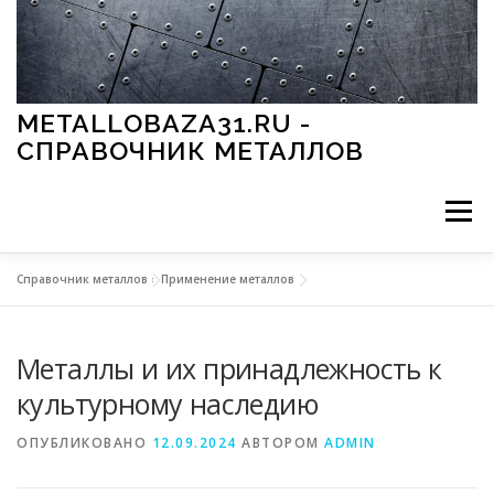
Перейти к содержимому
METALLOBAZA31.RU -
СПРАВОЧНИК МЕТАЛЛОВ
Меню
Справочник металлов
»
Применение металлов
В ПРОМЫШЛЕННОСТИ
В СТРОИТЕЛЬСТВЕ
Металлы и их принадлежность к
МЕТАЛЛЫ И ОКРУЖАЮЩАЯ СРЕДА
культурному наследию
ОПУБЛИКОВАНО
12.09.2024
АВТОРОМ
ADMIN
ПРИМЕНЕНИЕ МЕТАЛЛОВ