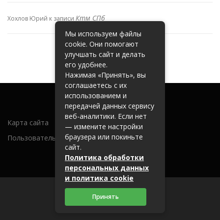
Ктм СПб
Хохлов Юрий
к записи
Мы используем файлы
cookie. Они помогают
улучшать сайт и делать
его удобнее.
Нажимая «Принять», вы
соглашаетесь с их
использованием и
передачей данных сервису
веб-аналитики. Если нет
Карта сайта
— измените настройки
браузера или покиньте
Пользовательское соглашение
сайт.
Политика обработки
персональных данных
и политика cookie
Принять
2026 (c) metallobaza31.ru