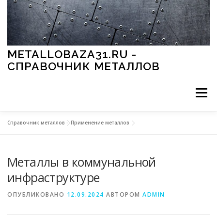
Перейти к содержимому
METALLOBAZA31.RU -
СПРАВОЧНИК МЕТАЛЛОВ
Меню
Справочник металлов
»
Применение металлов
В ПРОМЫШЛЕННОСТИ
В СТРОИТЕЛЬСТВЕ
Металлы в коммунальной
МЕТАЛЛЫ И ОКРУЖАЮЩАЯ СРЕДА
инфраструктуре
ОПУБЛИКОВАНО
12.09.2024
АВТОРОМ
ADMIN
ПРИМЕНЕНИЕ МЕТАЛЛОВ