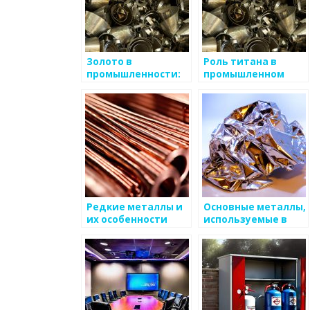
Золото в
Роль титана в
промышленности:
промышленном
инновации и
производстве
применение в
технологиях
Редкие металлы и
Основные металлы,
их особенности
используемые в
промышленности