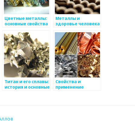
Цветные металлы:
Металлы и
основные свойства
здоровье человека
и области
применения
Титан и его сплавы:
Свойства и
история и основные
применение
характеристики
вольфрама в
промышленных
процессах
АЛЛОВ