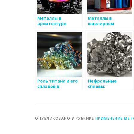
Металлы в
Металлы в
архитектуре
ювелирном
искусстве
Роль титана и его
Нефральные
сплавов в
сплавы:
медицинской
особенности и
имплантации и
применение
авиационном
производстве
ОПУБЛИКОВАНО В РУБРИКЕ
ПРИМЕНЕНИЕ МЕТ