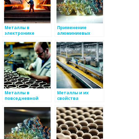
Металлы в
Применение
электронике
алюминиевых
сплавов в авиации
и космической
промышленности
Металлы в
Металлы и их
повседневной
свойства
жизни