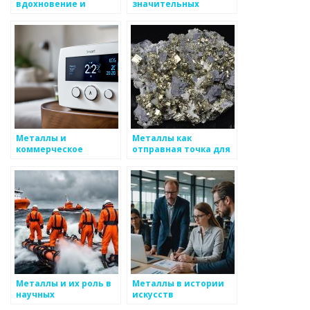
вдохновение и
значительных
технологический
изменений
путь
Металлы и
Металлы как
коммерческое
отправная точка для
использование в
новых начинаний
искусстве
Металлы и их роль в
Металлы в истории
научных
искусств
экспериментах