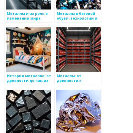
Металлы и их роль в
Металлы в беговой
изменении мира
обуви: технологии и
материалы
История металлов: от
Металлы: от
древности до наших
древности к
дней
современности