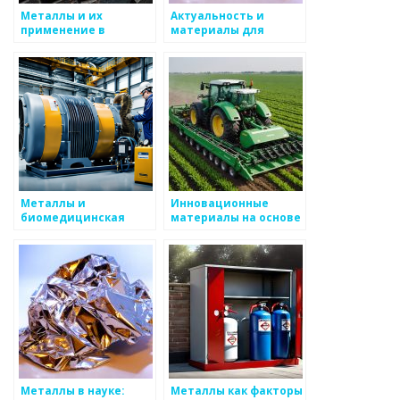
Металлы и их
Актуальность и
применение в
материалы для
научной литературе
инновационного
дизайна
Металлы и
Инновационные
биомедицинская
материалы на основе
инженерия
металла
Металлы в науке:
Металлы как факторы