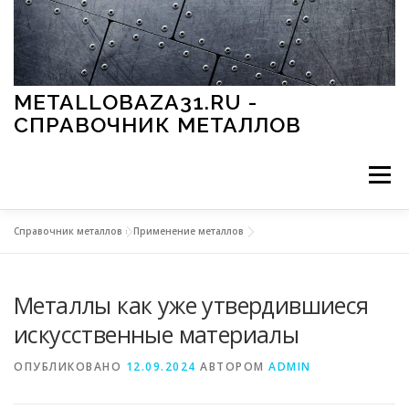
Перейти к содержимому
METALLOBAZA31.RU -
СПРАВОЧНИК МЕТАЛЛОВ
Меню
Справочник металлов
»
Применение металлов
В ПРОМЫШЛЕННОСТИ
В СТРОИТЕЛЬСТВЕ
Металлы как уже утвердившиеся
МЕТАЛЛЫ И ОКРУЖАЮЩАЯ СРЕДА
искусственные материалы
ОПУБЛИКОВАНО
12.09.2024
АВТОРОМ
ADMIN
ПРИМЕНЕНИЕ МЕТАЛЛОВ