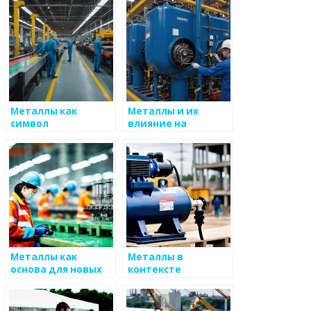
Металлы как
Металлы и их
символ
влияние на
индустриализации
социальные
процессы
Металлы как
Металлы в
основа для новых
контексте
технологий
глобализации