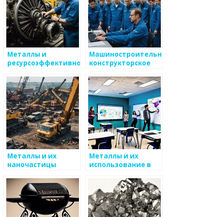
Металлы и
Машиностроительное
ресурсоэффективность
конструкторское
бюро завода КМЗ:
инженерия
будущего
Металлы и их
Металлы и их
наночастицы
использование в
науке