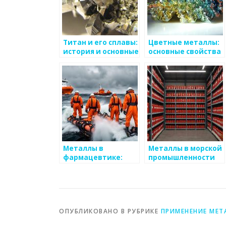
Титан и его сплавы:
Цветные металлы:
история и основные
основные свойства
характеристики
и области
применения
Металлы в
Металлы в морской
фармацевтике:
промышленности
безопасность и
применяемость
ОПУБЛИКОВАНО В РУБРИКЕ
ПРИМЕНЕНИЕ МЕТ