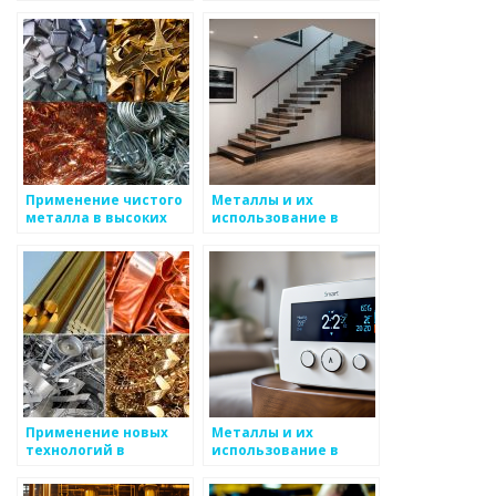
технике
Применение чистого
Металлы и их
металла в высоких
использование в
технологиях
хранении данных
Применение новых
Металлы и их
технологий в
использование в
производстве
проектировании
высокопрочных
выставок