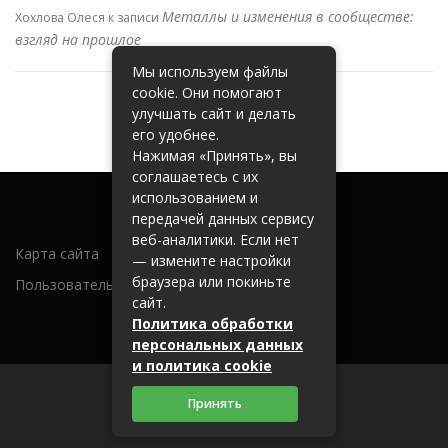
Металлы и изменения в сообществе:
Хохлова Олеся
к записи
взгляд на прошлое
Мы используем файлы
cookie. Они помогают
улучшать сайт и делать
его удобнее.
Нажимая «Принять», вы
соглашаетесь с их
использованием и
передачей данных сервису
веб-аналитики. Если нет
Карта сайта
— измените настройки
браузера или покиньте
Пользовательское соглашение
сайт.
Политика обработки
персональных данных
и политика cookie
Принять
2026 (c) metallobaza31.ru