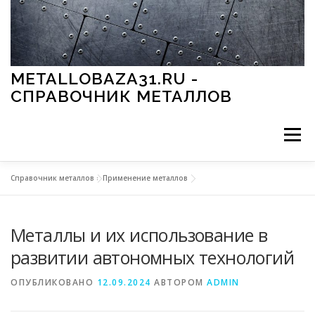
Перейти к содержимому
METALLOBAZA31.RU -
СПРАВОЧНИК МЕТАЛЛОВ
Меню
Справочник металлов
»
Применение металлов
В ПРОМЫШЛЕННОСТИ
В СТРОИТЕЛЬСТВЕ
Металлы и их использование в
МЕТАЛЛЫ И ОКРУЖАЮЩАЯ СРЕДА
развитии автономных технологий
ОПУБЛИКОВАНО
12.09.2024
АВТОРОМ
ADMIN
ПРИМЕНЕНИЕ МЕТАЛЛОВ