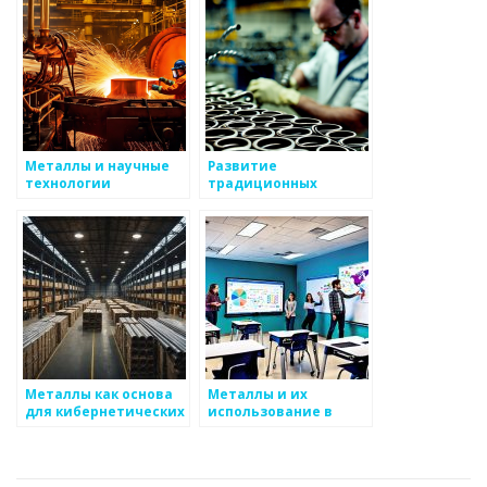
металлов
Металлы и научные
Развитие
технологии
традиционных
технологий в
металлургии
Металлы как основа
Металлы и их
для кибернетических
использование в
технологий
науке