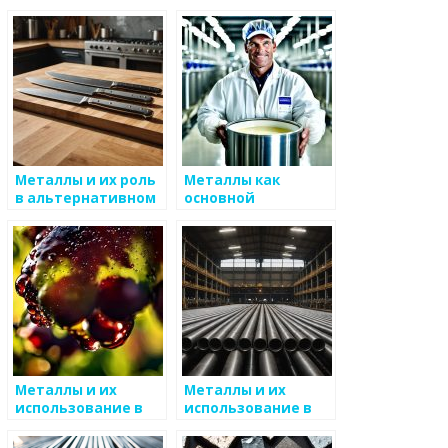
Металлы и их роль
Металлы как
в альтернативном
основной
строительстве
строительный
материал
Металлы и их
Металлы и их
использование в
использование в
спорте
детских играх