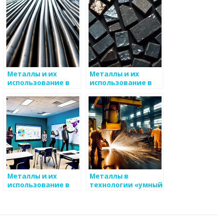
Металлы и их
Металлы и их
использование в
использование в
производстве
электрических
упаковки
автомобилях
Металлы и их
Металлы в
использование в
технологии «умный
науке
дом»