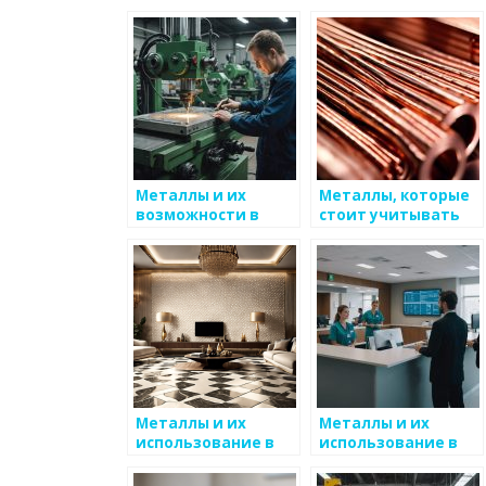
Металлы и их
Металлы, которые
возможности в
стоит учитывать
производственном
при
проектировании
проектировании
Металлы и их
Металлы и их
использование в
использование в
авиастроении
современном
дизайне