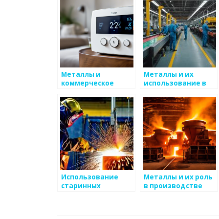
интерьеров
Металлы и
Металлы и их
коммерческое
использование в
использование в
мебельном
искусстве
производстве
Использование
Металлы и их роль
старинных
в производстве
методов работы с
бытовой техники
металлом