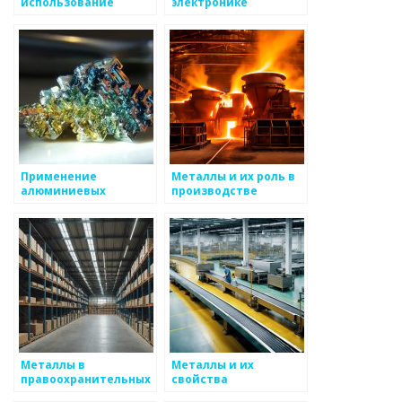
использование
электронике
медного проката в
промышленности
Применение
Металлы и их роль в
алюминиевых
производстве
сплавов в авиации и
бытовой техники
космической
промышленности
Металлы в
Металлы и их
правоохранительных
свойства
органах