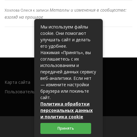
Металлы и изменения в сообществе:
Хохлова Олеся
к записи
взгляд на прошлое
Мы используем файлы
cookie. Они помогают
улучшать сайт и делать
его удобнее.
Нажимая «Принять», вы
соглашаетесь с их
использованием и
передачей данных сервису
веб-аналитики. Если нет
Карта сайта
— измените настройки
браузера или покиньте
Пользовательское соглашение
сайт.
Политика обработки
персональных данных
и политика cookie
Принять
2026 (c) metallobaza31.ru