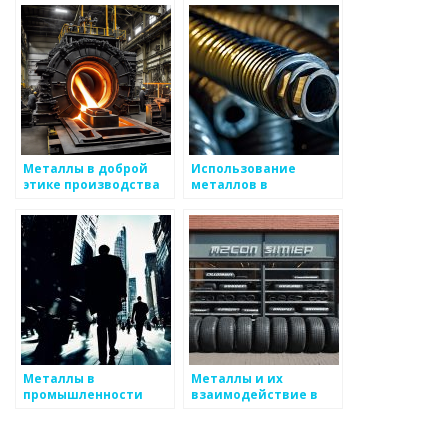
Металлы в доброй
Использование
этике производства
металлов в
татуировках
Металлы в
Металлы и их
промышленности
взаимодействие в
сложных системах