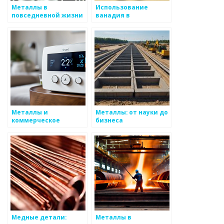
Металлы в
Использование
повседневной жизни
ванадия в
производстве стали
и в составе
специальных сплавов
Металлы и
Металлы: от науки до
коммерческое
бизнеса
использование в
искусстве
Медные детали:
Металлы в