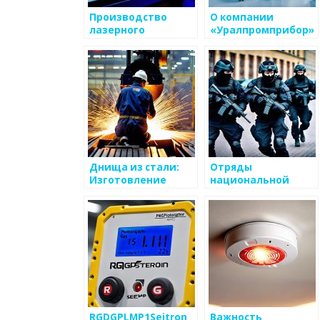
Производство
О компании
лазерного
«Уралпромприбор»
оборудования:
инновационные
технологии от
Тайор
Днища из стали:
Отряды
Изготовление
национальной
днищ на заводе
безопасности:
TANSU
история и
значимость
RGDGPLMP1Seitron
Важность