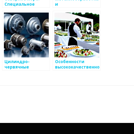
Специальное
и
аварийно
механообработка:
спасательное
ключевые аспекты
оборудование и
и преимущества
инструменты для
судов
Цилиндро-
Особенности
червячные
высококачественного
редукторы ЦЧ-200,
кейтеринга в
ЦЧ-250, ЦЧ-320,
сложных условиях
ЦЧ-400 — ЗАВОД-
РЕДУКТОР