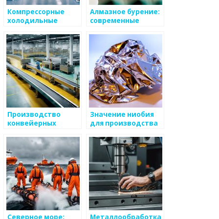
Компрессорные
Алмазное бурение:
холодильные
современные
агрегаты в Москве
технологии для
строительства и
ремонта
Производство
Значение ниобия
конвейерных
для производства
транспортерных
суперпроводников
лент с доставкой
и авиационной
по России:
промышленности
надежность и
эффективность
Северное море:
Металлообработка