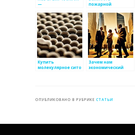
—
пожарной
газосигнализатор
сигнализации для
стационарный
защиты дома и
бизнеса
Купить
Зачем нам
молекулярное сито
экономический
Kuraray — лучшая
блог?
цена и качество
ОПУБЛИКОВАНО В РУБРИКЕ
СТАТЬИ