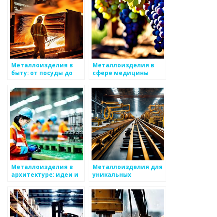
Металлоизделия в
Металлоизделия в
быту: от посуды до
сфере медицины
декора
Металлоизделия в
Металлоизделия для
архитектуре: идеи и
уникальных
примеры
интерьеров