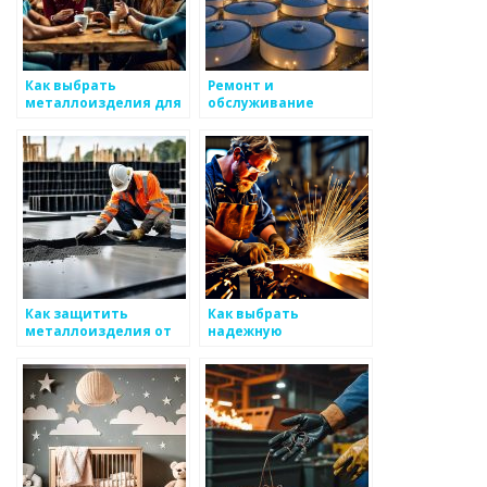
Как выбрать
Ремонт и
металлоизделия для
обслуживание
строительства
металлоизделий
Как защитить
Как выбрать
металлоизделия от
надежную
воздействия
металлическую
внешней среды
мебель