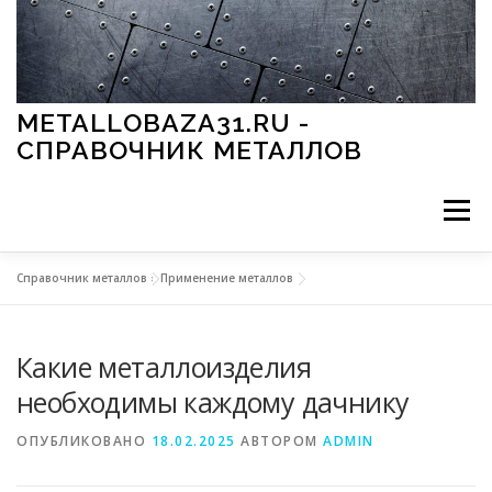
Перейти к содержимому
METALLOBAZA31.RU -
СПРАВОЧНИК МЕТАЛЛОВ
Меню
Справочник металлов
»
Применение металлов
В ПРОМЫШЛЕННОСТИ
В СТРОИТЕЛЬСТВЕ
Какие металлоизделия
МЕТАЛЛЫ И ОКРУЖАЮЩАЯ СРЕДА
необходимы каждому дачнику
ОПУБЛИКОВАНО
18.02.2025
АВТОРОМ
ADMIN
ПРИМЕНЕНИЕ МЕТАЛЛОВ