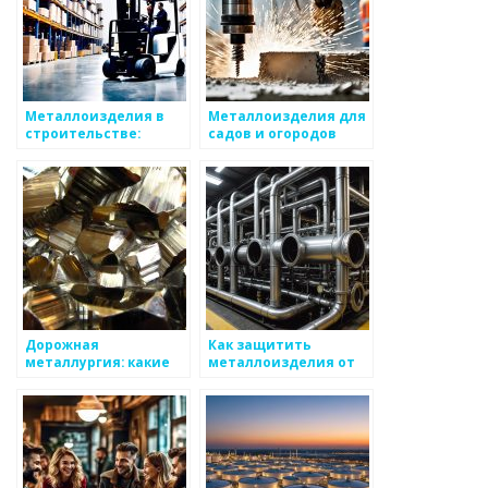
Металлоизделия в
Металлоизделия для
строительстве:
садов и огородов
советы по выбору
Дорожная
Как защитить
металлургия: какие
металлоизделия от
материалы
механических
используют
повреждений